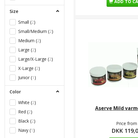
ADD TO C
Size
Small
(
2
)
Small/Medium
(
2
)
Medium
(
2
)
Large
(
2
)
Large/X-Large
(
2
)
X-Large
(
2
)
Junior
(
1
)
Color
White
(
2
)
Aserve Mild var
Red
(
2
)
Black
(
2
)
Price from
DKK 119,
Navy
(
1
)