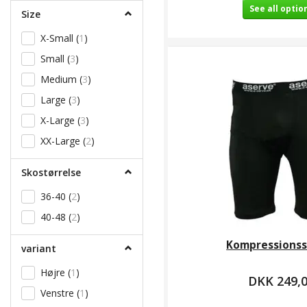
See all optio
Size
X-Small
(
1
)
Small
(
3
)
Medium
(
3
)
Large
(
3
)
X-Large
(
3
)
XX-Large
(
2
)
Skostørrelse
36-40
(
2
)
40-48
(
2
)
Kompressionss
variant
Højre
(
1
)
DKK 249,
Venstre
(
1
)