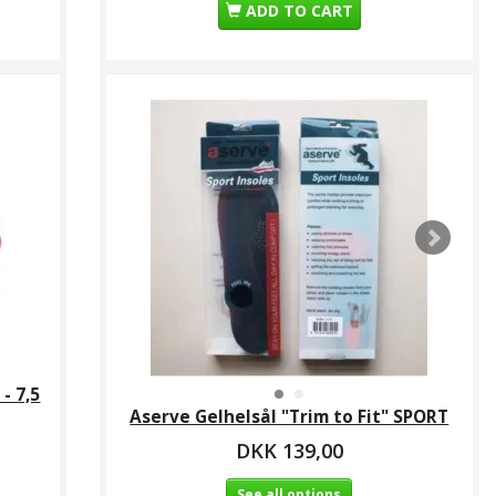
ADD TO CART
Neopren
lderbandage
KK 349,00
- 7,5
Aserve Gelhelsål "Trim to Fit" SPORT
DKK 139,00
See all options