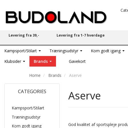
Cat
Levering fra 39,-
Levering fra 1-7 hverdage
Kampsport/Stilart
Træningsudstyr
Kom godt igang
Klubsider
Brands
Gavekort
Home
Brands
Aserve
CATEGORIES
Aserve
Kampsport/Stilart
Træningsudstyr
God kvalitet af sportspleje produ
Kom godt igang