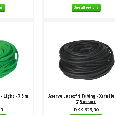
ns
See all options
- Light - 7,5 m
Aserve Latexfri Tubing - Xtra He
7,5 m sort
00
DKK 329,00