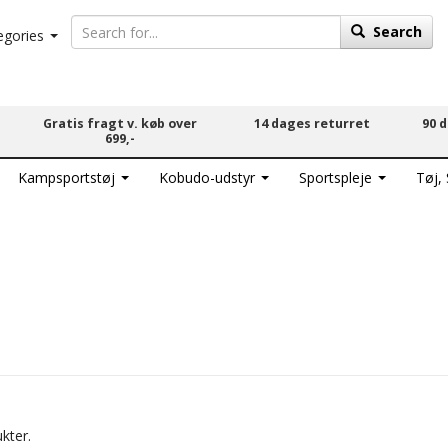
Search
egories
Gratis fragt v. køb over
14 dages returret
90 
699,-
Kampsportstøj
Kobudo-udstyr
Sportspleje
Tøj,
kter.