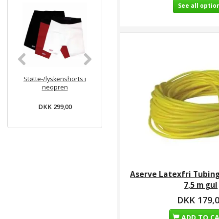
See all optio
Støtte-/lyskenshorts i
Serola Sacroiliac
Aserve Tra
neopren
lændebælte
NR2
DKK 299,00
DKK 450,00
DKK 12
Aserve Latexfri Tubing 
7,5 m gul
DKK 179,
ADD TO C