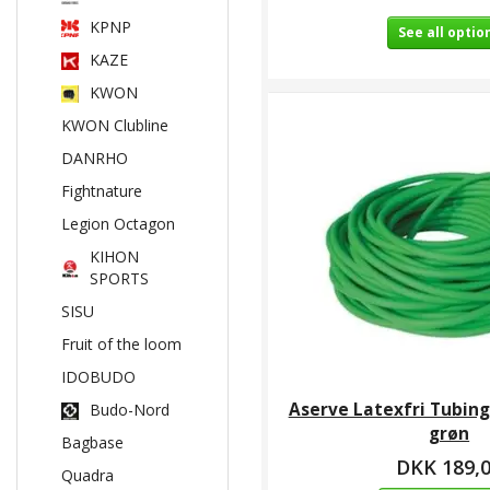
KPNP
See all optio
KAZE
KWON
KWON Clubline
DANRHO
Fightnature
Legion Octagon
KIHON
SPORTS
SISU
Fruit of the loom
IDOBUDO
Aserve Latexfri Tubing 
Budo-Nord
grøn
Bagbase
DKK 189,
Quadra