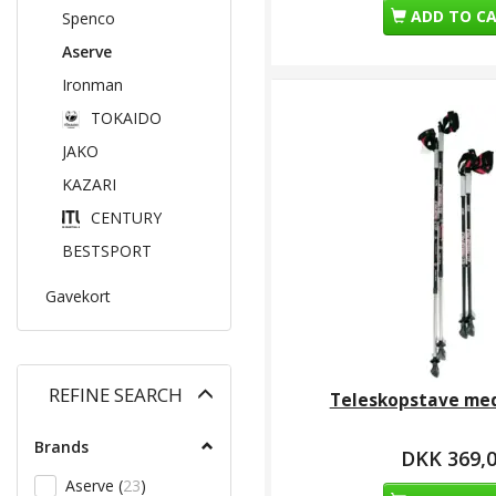
ADD TO C
Spenco
Aserve
Ironman
TOKAIDO
JAKO
KAZARI
CENTURY
BESTSPORT
Gavekort
Toggle
REFINE SEARCH
Teleskopstave me
filter
Brands
DKK 369,
Aserve
(
23
)