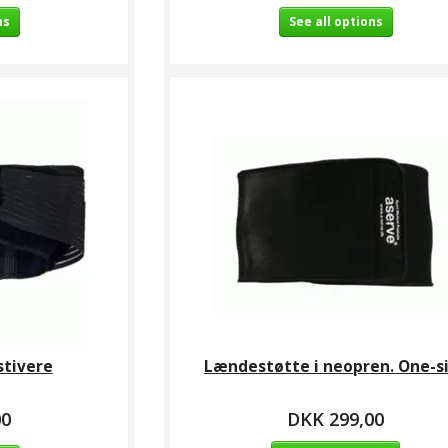
ns
See all options
stivere
Lændestøtte i neopren. One-s
00
DKK 299,00