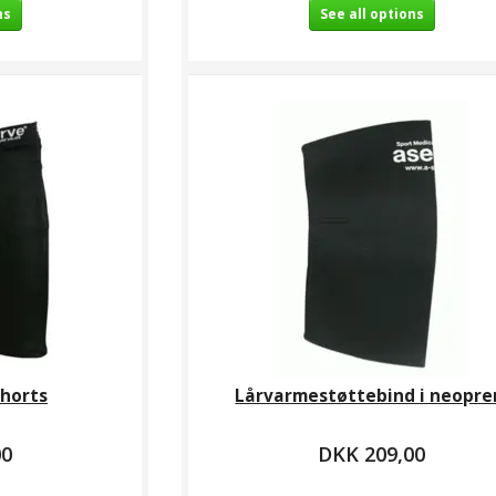
ns
See all options
horts
Lårvarmestøttebind i neopre
00
DKK 209,00