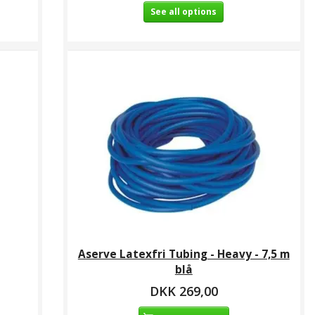
See all options
Aserve Latexfri Tubing - Heavy - 7,5 m
blå
DKK 269,00