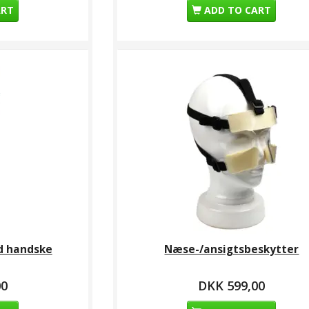
ART
ADD TO CART
d handske
Næse-/ansigtsbeskytter
00
DKK 599,00