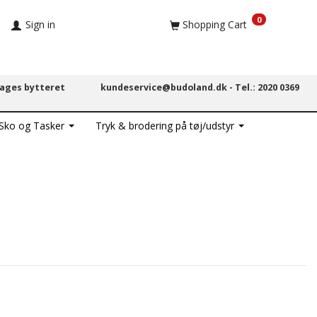
0
Sign in
Shopping Cart
dages bytteret
kundeservice@budoland.dk -
Tel.: 2020 0369
 Sko og Tasker
Tryk & brodering på tøj/udstyr