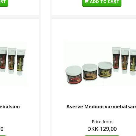
ART
ADD TO CART
mebalsam
Aserve Medium varmebalsa
Price from
00
DKK 129,00