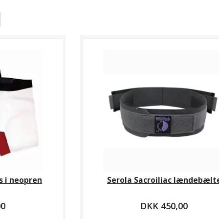
s i neopren
Serola Sacroiliac lændebælt
00
DKK 450,00