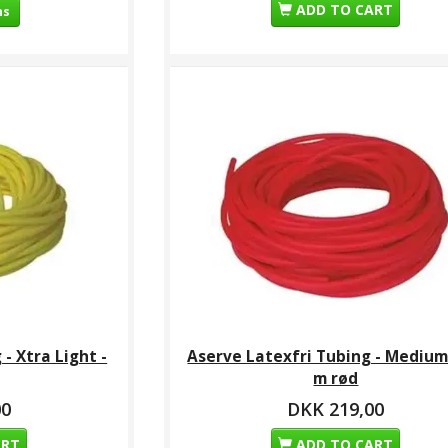
ADD TO CART
ns
umesalve
Aserve Latexfri
Aserve Latexfri
Tubing - Light - 7,5 m
Tubing - Xtra Heavy -
Sku
grøn
7,5 m sort
9,00
DKK 189,00
DKK 329,00
D
- Xtra Light -
Aserve Latexfri Tubing - Medium 
m rød
00
DKK 219,00
ART
ADD TO CART