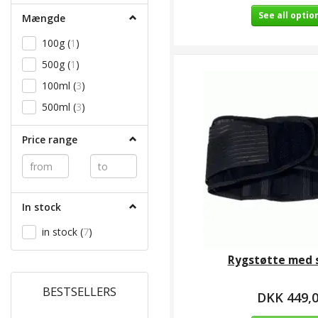
See all optio
Mængde
100g
(
1
)
500g
(
1
)
100ml
(
3
)
500ml
(
3
)
Price range
In stock
in stock
(
7
)
Rygstøtte med 
BESTSELLERS
DKK 449,