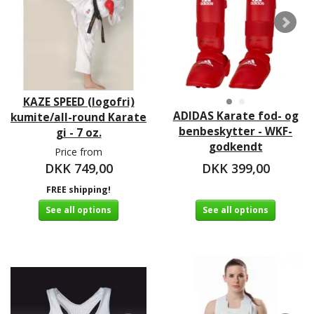
KAZE SPEED (logofri)
ADIDAS Karate fod- og
kumite/all-round Karate
benbeskytter - WKF-
gi - 7 oz.
godkendt
Price from
DKK 749,00
DKK 399,00
FREE shipping!
See all options
See all options