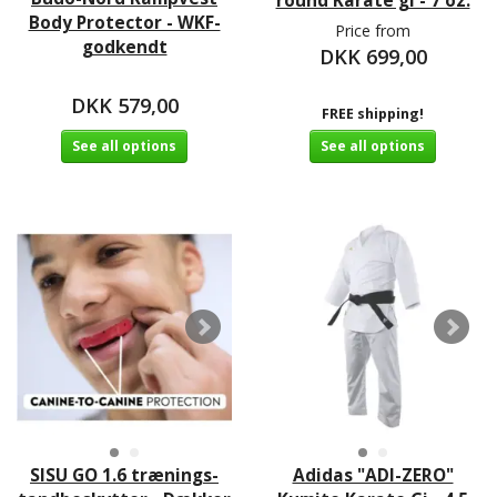
round Karate gi - 7 oz.
Body Protector - WKF-
Price from
godkendt
DKK 699,00
DKK 579,00
FREE shipping!
See all options
See all options
SISU GO 1.6 trænings-
Adidas "ADI-ZERO"