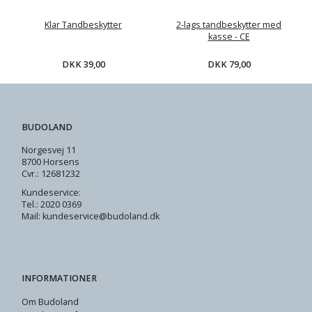
Klar Tandbeskytter
2-lags tandbeskytter med
kasse - CE
DKK 39,00
DKK 79,00
BUDOLAND
Norgesvej 11
8700 Horsens
Cvr.: 12681232
Kundeservice:
Tel.: 2020 0369
Mail: kundeservice@budoland.dk
INFORMATIONER
Om Budoland