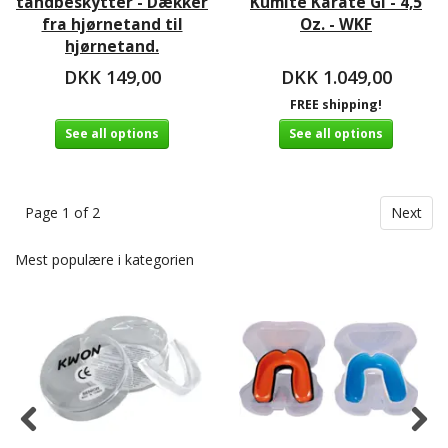
tandbeskytter - Dækker
Kumite Karate Gi - 4,5
fra hjørnetand til
Oz. - WKF
hjørnetand.
DKK 149,00
DKK 1.049,00
FREE shipping!
See all options
See all options
Page 1 of 2
Next
Mest populære i kategorien