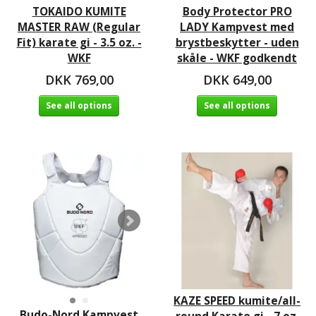
TOKAIDO KUMITE
Body Protector PRO
MASTER RAW (Regular
LADY Kampvest med
Fit) karate gi - 3.5 oz. -
brystbeskytter - uden
WKF
skåle - WKF godkendt
DKK 769,00
DKK 649,00
See all options
See all options
KAZE SPEED kumite/all-
Budo-Nord Kampvest