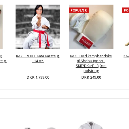
POPULÆR
PO
i)
KAZE REBEL Kata Karate gi
KAZE Hvid kamphandske
KA
e gi
- 14 oz.
til Shobu ippon -
SKIF/DKarF - 3,0cm
polstring
DKK 1.799,00
DKK 249,00