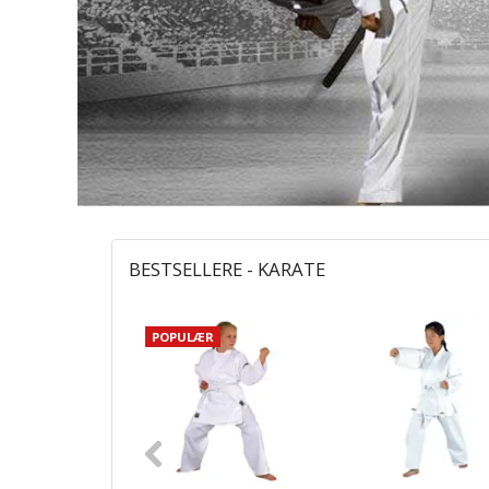
BESTSELLERE - KARATE
POPULÆR