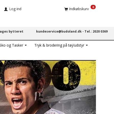
0
Log ind
Indkøbskurv
dages bytteret
kundeservice@budoland.dk -
Tel.: 2020 0369
 Sko og Tasker
Tryk & brodering på tøj/udstyr