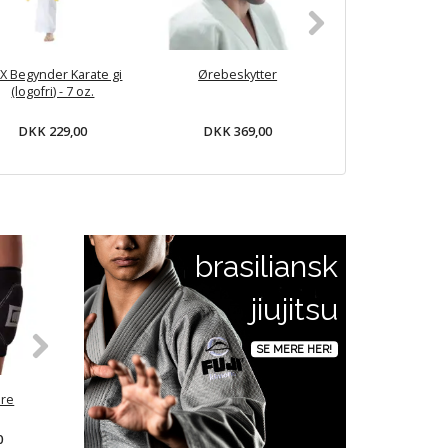
X Begynder Karate gi
Ørebeskytter
DAX FIT Fuldk
(logofri) - 7 oz.
handsker/håndb
DKK 229,00
DKK 369,00
DKK 229,
brasiliansk
jiujitsu
SE MERE HER!
ere
Ground Force Basic BJJ
DANRHO KIDS BJJ Gi -
DANRHO
Skridtbeskytter - Sort
250g - Hvid
0
DKK 149,00
DKK 399,00