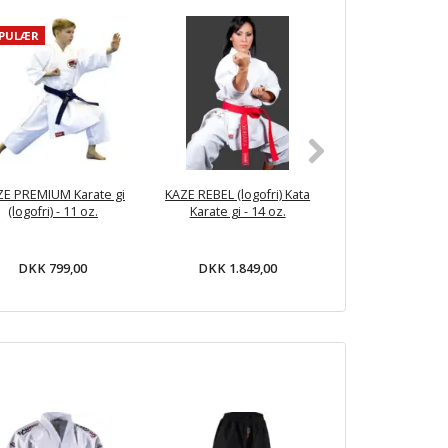
PULÆR
ZE PREMIUM Karate gi
KAZE REBEL (logofri) Kata
KAZE TIGER Karat
(logofri) - 11 oz.
Karate gi - 14 oz.
oz.
DKK 799,00
DKK 1.849,00
DKK 319,