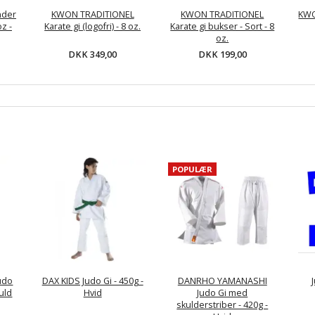
nder
KWON TRADITIONEL
KWON TRADITIONEL
KWO
oz -
Karate gi (logofri) - 8 oz.
Karate gi bukser - Sort - 8
oz.
DKK 349,00
DKK 199,00
POPULÆR
udo
DAX KIDS Judo Gi - 450g -
DANRHO YAMANASHI
uld
Hvid
Judo Gi med
skulderstriber - 420g -