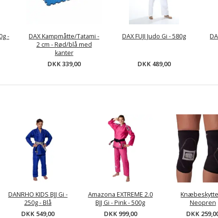
0g -
DAX Kampmåtte/Tatami -
DAX FUJI Judo Gi - 580g
DA
2 cm - Rød/blå med
kanter
DKK 489,00
DKK 339,00
DANRHO KIDS BJJ Gi -
Amazona EXTREME 2.0
Knæbeskytt
250g - Blå
BJJ Gi - Pink - 500g
Neopren
DKK 549,00
DKK 999,00
DKK 259,0