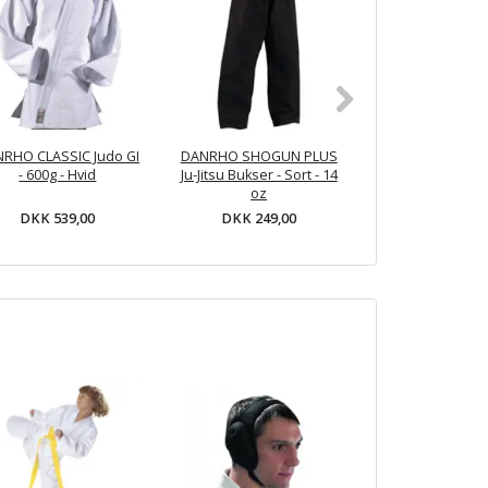
RHO CLASSIC Judo GI
DANRHO SHOGUN PLUS
DANRHO Dojo-Lin
- 600g - Hvid
Ju-Jitsu Bukser - Sort - 14
gi (logofri) - 
oz
DKK 539,00
DKK 229,
DKK 249,00