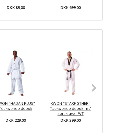
DKK 89,00
DKK 699,00
DKK 189,
POPULÆR
WON "HADAN PLUS"
KWON "STARFIGTHER"
KWON "PREMIER
Teakwondo dobok
Taekwondo dobok - m/
Taekwondo dobo
sort krave - WT
krave - WT-go
DKK 229,00
DKK 399,00
DKK 699,