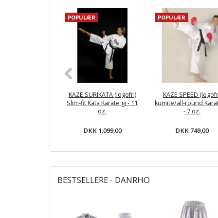
POPULÆR
POPULÆR
KAZE SURIKATA (logofri)
KAZE SPEED (logofr
Slim-fit Kata Karate gi - 11
kumite/all-round Karat
oz.
- 7 oz.
DKK 1.099,00
DKK 749,00
BESTSELLERE - DANRHO