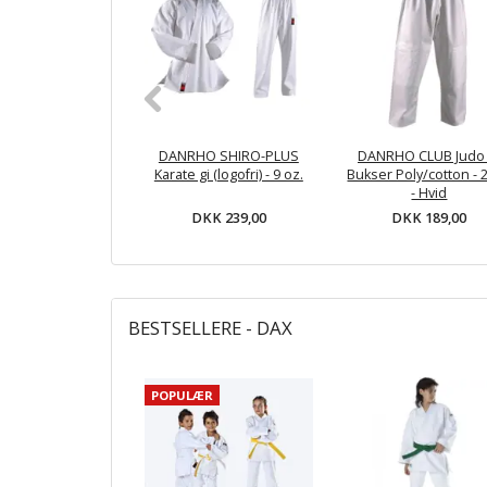
DANRHO SHIRO-PLUS
DANRHO CLUB Judo 
Karate gi (logofri) - 9 oz.
Bukser Poly/cotton - 
- Hvid
DKK 239,00
DKK 189,00
BESTSELLERE - DAX
POPULÆR