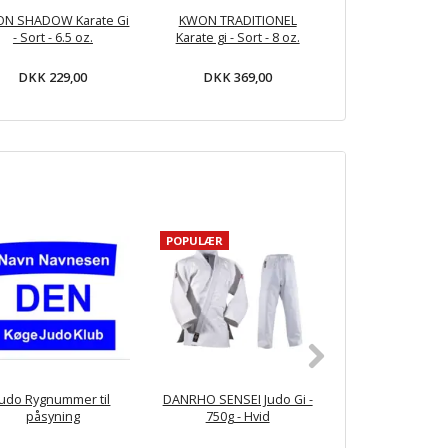
N SHADOW Karate Gi
KWON TRADITIONEL
DANRHO SHIR
- Sort - 6.5 oz.
Karate gi - Sort - 8 oz.
Karate gi (logofri
DKK 229,00
DKK 369,00
DKK 239,
POPULÆR
Judo Rygnummer til
DANRHO SENSEI Judo Gi -
DANRHO CLUB J
påsyning
750g - Hvid
Bukser Poly/cott
- Hvid