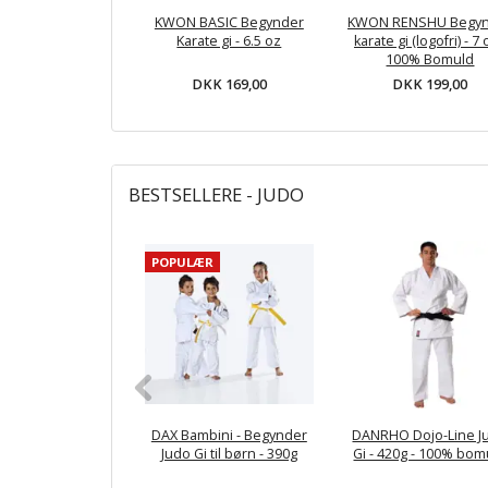
KWON BASIC Begynder
KWON RENSHU Begy
Karate gi - 6.5 oz
karate gi (logofri) - 7 
100% Bomuld
DKK 169,00
DKK 199,00
BESTSELLERE - JUDO
POPULÆR
DAX Bambini - Begynder
DANRHO Dojo-Line J
Judo Gi til børn - 390g
Gi - 420g - 100% bom