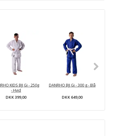
RHO KIDS BJJ Gi - 250g
DANRHO BJJ Gi - 300 g - Blå
Rester - Fuji All 
- Hvid
Gi - 550g - 
DKK 399,00
DKK 649,00
DKK 849,