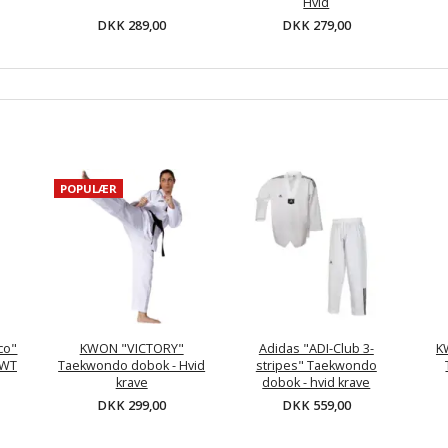
Hvid
DKK 289,00
DKK 279,00
POPULÆR
Eco"
KWON "VICTORY"
Adidas "ADI-Club 3-
K
 WT
Taekwondo dobok - Hvid
stripes" Taekwondo
krave
dobok - hvid krave
DKK 299,00
DKK 559,00