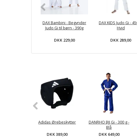
DAX Bambini - Begynder
DAX KIDS Judo Gi - 45
Judo Gi til børn - 390g
Hvid
DKK 229,00
DKK 289,00
Adidas Ørebeskytter
DANRHO BJJ Gi - 300 g -
Blå
DKK 389,00
DKK 649,00