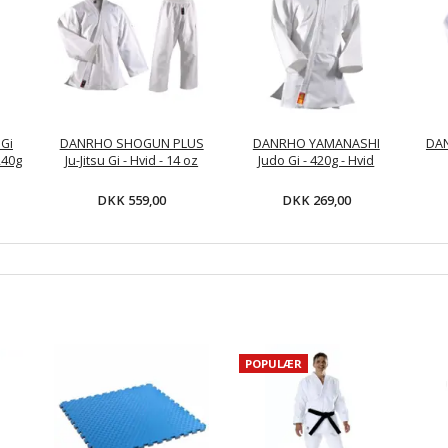
Gi
DANRHO SHOGUN PLUS
DANRHO YAMANASHI
DAN
240g
Ju-Jitsu Gi - Hvid - 14 oz
Judo Gi - 420g - Hvid
DKK 559,00
DKK 269,00
POPULÆR