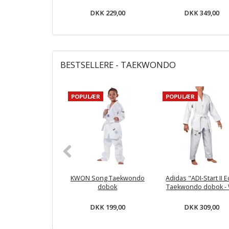
DKK 229,00
DKK 349,00
BESTSELLERE - TAEKWONDO
POPULÆR
POPULÆR
KWON Song Taekwondo
Adidas "ADI-Start II 
dobok
Taekwondo dobok -
DKK 199,00
DKK 309,00