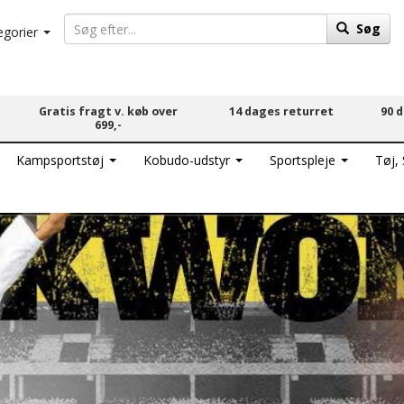
Søg
egorier
Gratis fragt v. køb over
14 dages returret
90 
699,-
Kampsportstøj
Kobudo-udstyr
Sportspleje
Tøj,