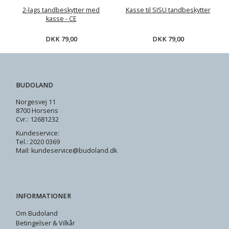
2-lags tandbeskytter med
Kasse til SISU tandbeskytter
kasse - CE
DKK 79,00
DKK 79,00
BUDOLAND
Norgesvej 11
8700 Horsens
Cvr.: 12681232
Kundeservice:
Tel.: 2020 0369
Mail: kundeservice@budoland.dk
INFORMATIONER
Om Budoland
Betingelser & Vilkår