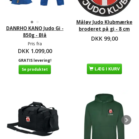
Måløv Judo Klubmærke
DANRHO KANO Judo Gi -
broderet på gi - 8 cm
850g - Blå
DKK 99,00
Pris fra
DKK 1.099,00
GRATIS levering!
LÆG I KURV
Se produktet