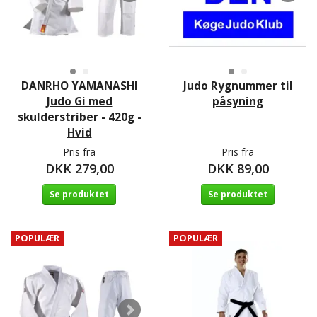
DANRHO YAMANASHI
Judo Rygnummer til
Judo Gi med
påsyning
skulderstriber - 420g -
Hvid
Pris fra
Pris fra
DKK 279,00
DKK 89,00
Se produktet
Se produktet
POPULÆR
POPULÆR