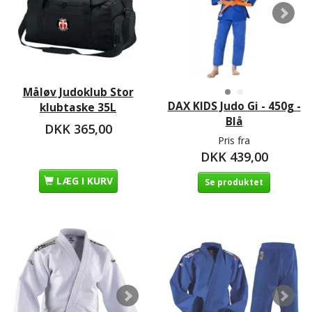
Måløv Judoklub Stor
DAX KIDS Judo Gi - 450g -
klubtaske 35L
Blå
DKK 365,00
Pris fra
DKK 439,00
LÆG I KURV
Se produktet