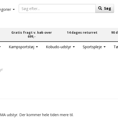
Søg
egorier
Gratis fragt v. køb over
14 dages returret
90 
699,-
Kampsportstøj
Kobudo-udstyr
Sportspleje
Tø
yr
MMA udstyr. Der kommer hele tiden mere til.