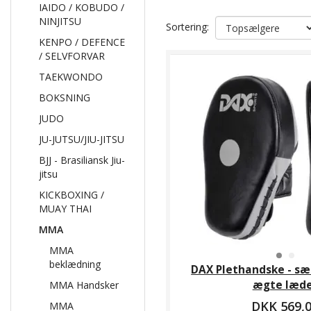
IAIDO / KOBUDO /
NINJITSU
Sortering:
KENPO / DEFENCE
/ SELVFORVAR
TAEKWONDO
BOKSNING
JUDO
JU-JUTSU/JIU-JITSU
BJJ - Brasiliansk Jiu-
jitsu
KICKBOXING /
MUAY THAI
MMA
MMA
beklædning
DAX Plethandske - sæt
ægte læd
MMA Handsker
DKK 569,
MMA