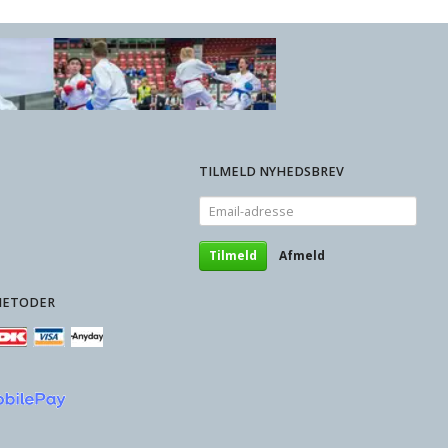
TILMELD NYHEDSBREV
Email-
adresse
Tilmeld
Afmeld
METODER