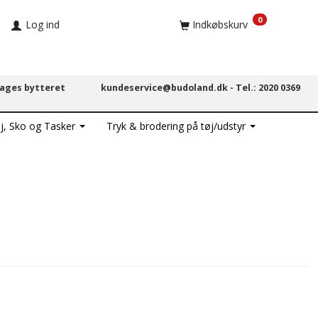
0
Log ind
Indkøbskurv
dages bytteret
kundeservice@budoland.dk -
Tel.: 2020 0369
j, Sko og Tasker
Tryk & brodering på tøj/udstyr