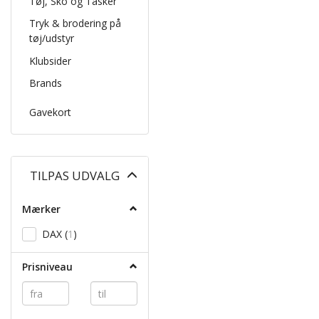
Tøj, Sko og Tasker
Tryk & brodering på
tøj/udstyr
Klubsider
Brands
Gavekort
Skifte
TILPAS UDVALG
filter
Mærker
DAX
(
1
)
Prisniveau