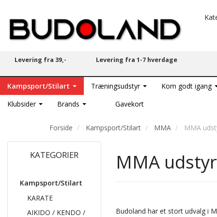
Kat
Levering fra 39,-
Levering fra 1-7 hverdage
Kampsport/Stilart
Træningsudstyr
Kom godt igang
Klubsider
Brands
Gavekort
Forside
Kampsport/Stilart
MMA
MMA udst
KATEGORIER
MMA udstyr
Kampsport/Stilart
KARATE
Budoland har et stort udvalg i 
AIKIDO / KENDO /