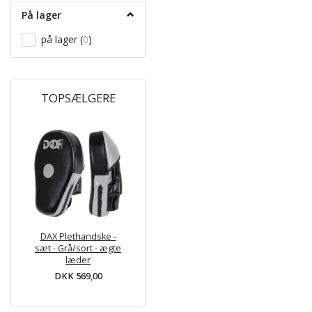
På lager
på lager
(
0
)
TOPSÆLGERE
DAX Plethandske -
sæt - Grå/sort - ægte
læder
DKK 569,00