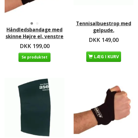
Tennisalbuestrop med
Håndledsbandage med
gelpude.
skinne Højre el. venstre
DKK 149,00
DKK 199,00
LÆG I KURV
Se produktet