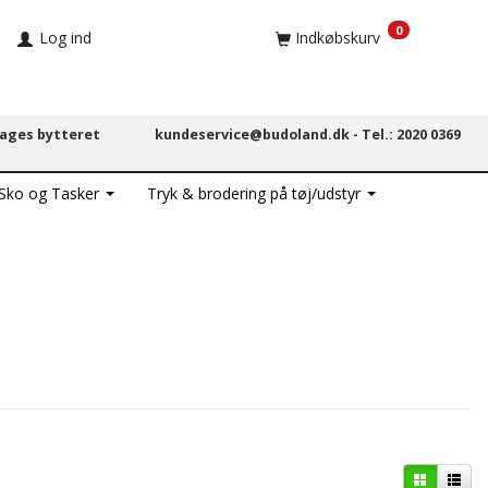
0
Log ind
Indkøbskurv
dages bytteret
kundeservice@budoland.dk -
Tel.: 2020 0369
 Sko og Tasker
Tryk & brodering på tøj/udstyr