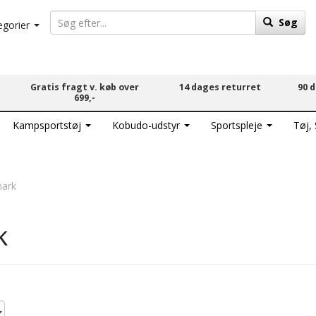
Søg
egorier
Gratis fragt v. køb over
14 dages returret
90 
699,-
Kampsportstøj
Kobudo-udstyr
Sportspleje
Tøj,
ark
k