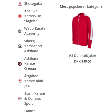
Shotogakusha
Mest populære i kategorien
Itosu-kai
Karate-Do
Slagelse
Wado Karate
Academy
Viborg
Kampsport
Ashihara
JKS Denmark Jakke
Ashihara
DKK 349,00
Karate
Grenaa
Ålsgårde
Karate Klub
JKA
Bushi Karate
& Combat
Sport
Danish