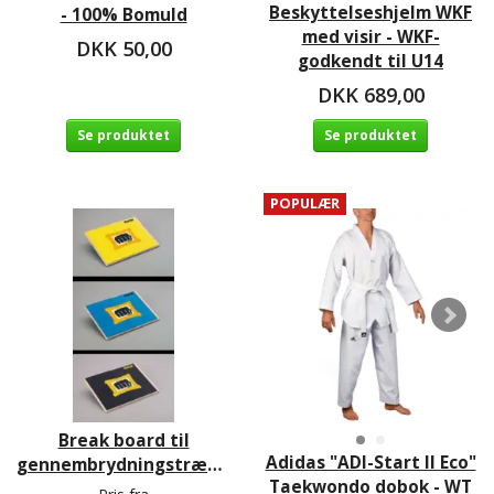
Beskyttelseshjelm WKF
- 100% Bomuld
med visir - WKF-
DKK 50,00
godkendt til U14
DKK 689,00
Se produktet
Se produktet
POPULÆR
Break board til
Adidas "ADI-Start II Eco"
gennembrydningstræning
Taekwondo dobok - WT