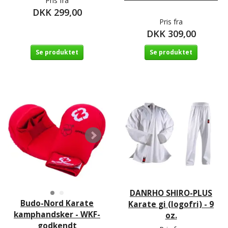
Pris fra
DKK 299,00
Pris fra
DKK 309,00
Se produktet
Se produktet
DANRHO SHIRO-PLUS
Budo-Nord Karate
Karate gi (logofri) - 9
kamphandsker - WKF-
oz.
godkendt