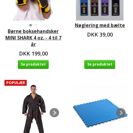
Nøglering med bælte
Børne boksehandsker
DKK 39,00
MINI SHARK 4 oz. - 4 til 7
år
DKK 199,00
Se produktet
Se produktet
POPULÆR