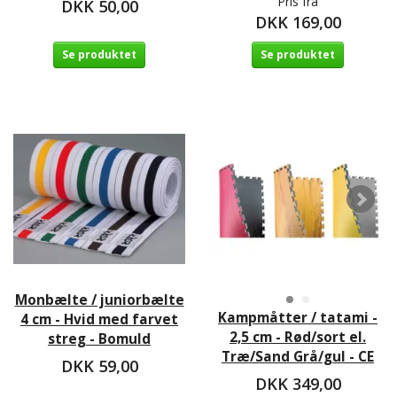
Pris fra
DKK 50,00
DKK 169,00
Se produktet
Se produktet
Monbælte / juniorbælte
Kampmåtter / tatami -
4 cm - Hvid med farvet
2,5 cm - Rød/sort el.
streg - Bomuld
Træ/Sand Grå/gul - CE
DKK 59,00
DKK 349,00