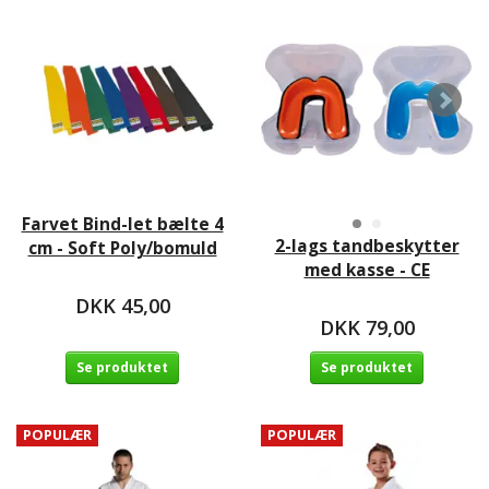
Farvet Bind-let bælte 4
2-lags tandbeskytter
cm - Soft Poly/bomuld
med kasse - CE
DKK 45,00
DKK 79,00
Se produktet
Se produktet
POPULÆR
POPULÆR