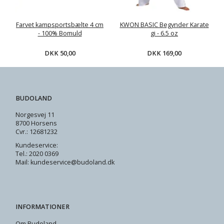
Farvet kampsportsbælte 4 cm
KWON BASIC Begynder Karate
- 100% Bomuld
gi - 6.5 oz
DKK 50,00
DKK 169,00
BUDOLAND
Norgesvej 11
8700 Horsens
Cvr.: 12681232
Kundeservice:
Tel.: 2020 0369
Mail: kundeservice@budoland.dk
INFORMATIONER
Om Budoland