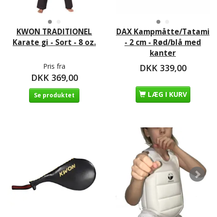
KWON TRADITIONEL
DAX Kampmåtte/Tatami
Karate gi - Sort - 8 oz.
- 2 cm - Rød/blå med
kanter
Pris fra
DKK 339,00
DKK 369,00
LÆG I KURV
Se produktet