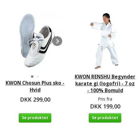
KWON RENSHU Begynder
KWON Chosun Plus sko -
karate gi (logofri) - 7 oz
Hvid
- 100% Bomuld
DKK 299,00
Pris fra
DKK 199,00
Se produktet
Se produktet