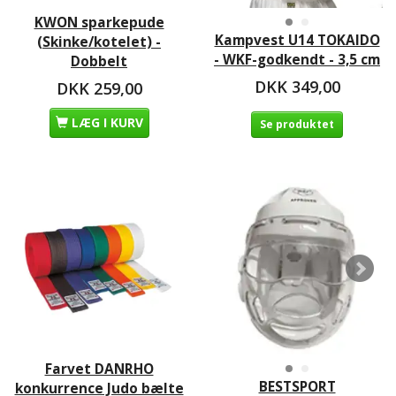
KWON sparkepude
Kampvest U14 TOKAIDO
(Skinke/kotelet) -
- WKF-godkendt - 3,5 cm
Dobbelt
DKK 349,00
DKK 259,00
LÆG I KURV
Se produktet
Farvet DANRHO
BESTSPORT
konkurrence Judo bælte