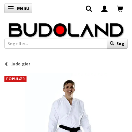
Menu
Skifte navigation
Søg
Judo gier
POPULÆR