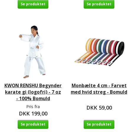
Se produktet
Se produktet
KWON RENSHU Begynder
Monbælte 4 cm - Farvet
karate gi (logofri) - 7 oz
med hvid streg - Bomuld
- 100% Bomuld
Pris fra
DKK 59,00
DKK 199,00
Se produktet
Se produktet