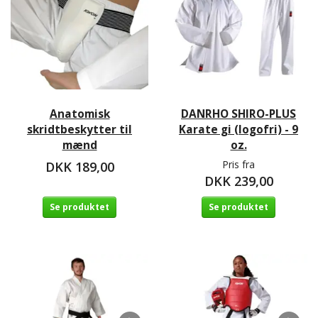
Anatomisk
DANRHO SHIRO-PLUS
skridtbeskytter til
Karate gi (logofri) - 9
mænd
oz.
Pris fra
DKK 189,00
DKK 239,00
Se produktet
Se produktet