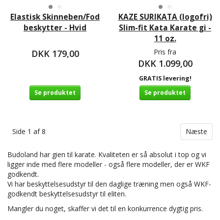
Elastisk Skinneben/Fod
KAZE SURIKATA (logofri)
beskytter - Hvid
Slim-fit Kata Karate gi -
11 oz.
Pris fra
DKK 179,00
DKK 1.099,00
GRATIS levering!
Se produktet
Se produktet
Side 1 af 8
Næste
Budoland har gien til karate. Kvaliteten er så absolut i top og vi
ligger inde med flere modeller - også flere modeller, der er WKF
godkendt.
Vi har beskyttelsesudstyr til den daglige træning men også WKF-
godkendt beskyttelsesudstyr til eliten.
Mangler du noget, skaffer vi det til en konkurrence dygtig pris.