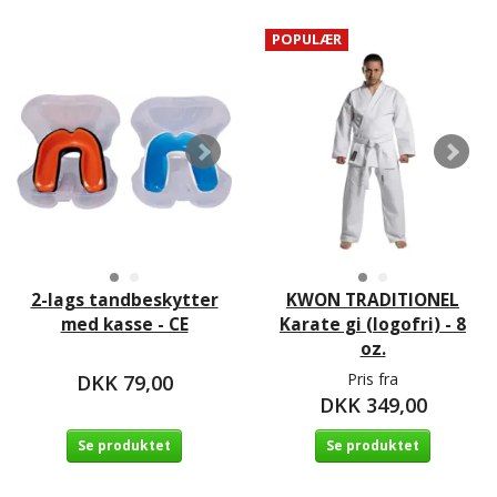
POPULÆR
2-lags tandbeskytter
KWON TRADITIONEL
med kasse - CE
Karate gi (logofri) - 8
oz.
Pris fra
DKK 79,00
DKK 349,00
Se produktet
Se produktet