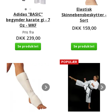
Elastisk
Adidas "BASIC"
Skinnebensbeskytter -
begynder karate gi - 7
Sort
Oz - WKF
DKK 159,00
Pris fra
DKK 239,00
Se produktet
Se produktet
POPULÆR