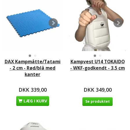
DAX Kampmåtte/Tatami
Kampvest U14 TOKAIDO
- 2 cm - Rød/blå med
- WKF-godkendt - 3,5 cm
kanter
DKK 339,00
DKK 349,00
LÆG I KURV
Se produktet