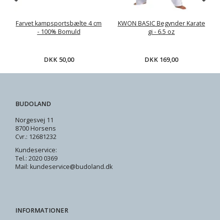
Farvet kampsportsbælte 4 cm
KWON BASIC Begynder Karate
- 100% Bomuld
gi - 6.5 oz
DKK 50,00
DKK 169,00
BUDOLAND
Norgesvej 11
8700 Horsens
Cvr.: 12681232
Kundeservice:
Tel.: 2020 0369
Mail: kundeservice@budoland.dk
INFORMATIONER