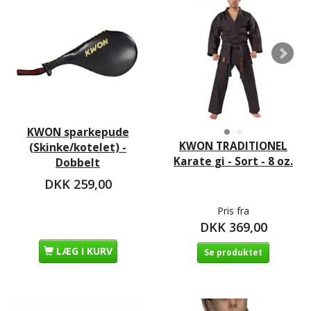
KWON sparkepude
KWON TRADITIONEL
(Skinke/kotelet) -
Karate gi - Sort - 8 oz.
Dobbelt
DKK 259,00
Pris fra
DKK 369,00
LÆG I KURV
Se produktet