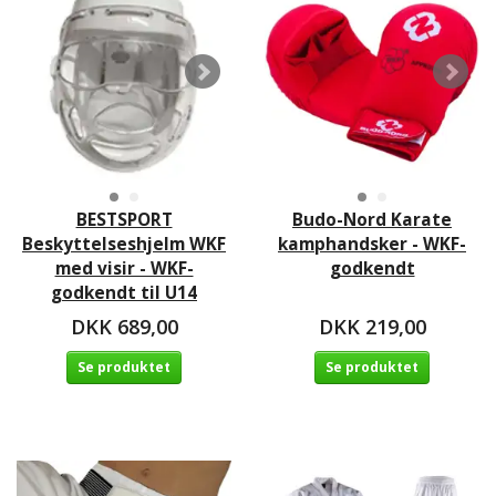
BESTSPORT
Budo-Nord Karate
Beskyttelseshjelm WKF
kamphandsker - WKF-
med visir - WKF-
godkendt
godkendt til U14
DKK 689,00
DKK 219,00
Se produktet
Se produktet