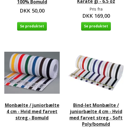
Karate gi - 6.5 oz
100% Bomuld
Pris fra
DKK 50,00
DKK 169,00
Se produktet
Se produktet
Monbælte / juniorbælte
Bind-let Monbælte /
4 cm - Hvid med farvet
juniorbælte 4 cm - Hvid
streg - Bomuld
med farvet streg - Soft
Poly/bomuld