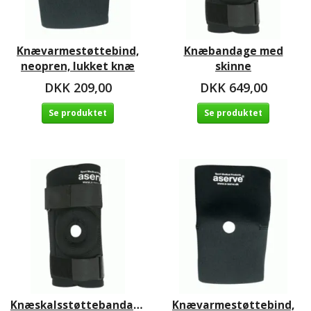
Knævarmestøttebind,
Knæbandage med
neopren, lukket knæ
skinne
DKK 209,00
DKK 649,00
Se produktet
Se produktet
Knæskalsstøttebandage
Knævarmestøttebind,