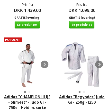
Pris fra
Pris fra
DKK 1.439,00
DKK 1.099,00
GRATIS levering!
GRATIS levering!
Se produktet
Se produktet
POPULÆR
Adidas "CHAMPION III IJF
Adidas "Begynder" Judo
- Slim-Fit" - Judo Gi -
Gi - 250g - J250
750g - Hvid m. sorte