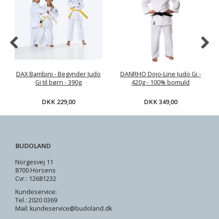
DAX Bambini - Begynder Judo
DANRHO Dojo-Line Judo Gi -
Gi til børn - 390g
420g - 100% bomuld
DKK 229,00
DKK 349,00
BUDOLAND
Norgesvej 11
8700 Horsens
Cvr.: 12681232
Kundeservice:
Tel.: 2020 0369
Mail: kundeservice@budoland.dk