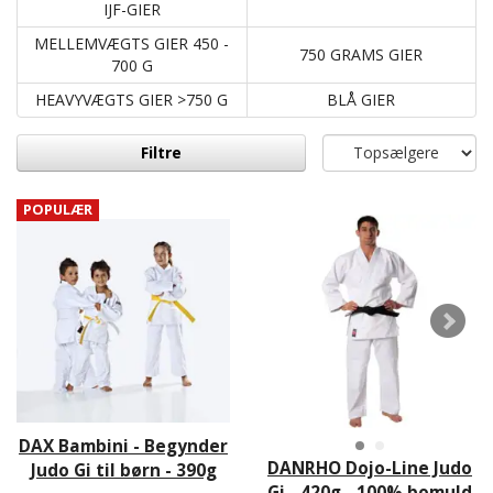
IJF-GIER
MELLEMVÆGTS GIER 450 -
750 GRAMS GIER
700 G
HEAVYVÆGTS GIER >750 G
BLÅ GIER
Filtre
POPULÆR
DAX Bambini - Begynder
DANRHO Dojo-Line Judo
Judo Gi til børn - 390g
Gi - 420g - 100% bomuld