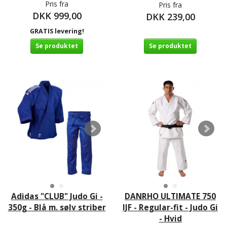
Pris fra
Pris fra
DKK 999,00
DKK 239,00
GRATIS levering!
Se produktet
Se produktet
Adidas "CLUB" Judo Gi -
DANRHO ULTIMATE 750
350g - Blå m. sølv striber
IJF - Regular-fit - Judo Gi
- Hvid