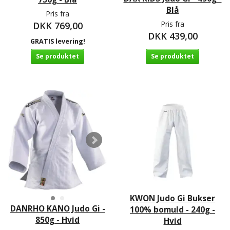
Blå
Pris fra
Pris fra
DKK 769,00
DKK 439,00
GRATIS levering!
Se produktet
Se produktet
KWON Judo Gi Bukser
DANRHO KANO Judo Gi -
100% bomuld - 240g -
850g - Hvid
Hvid