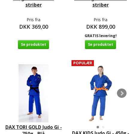
striber
striber
Pris fra
Pris fra
DKK 369,00
DKK 899,00
GRATIS levering!
Se produktet
Se produktet
POPULÆR
DAX TORI GOLD Judo Gi -
DAX KIDS Judo Gi - 450g -
750g - Blå