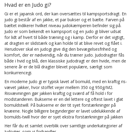
Hvad er en Judo gi?
Gi er et japansk ord, der kan oversættes til kampsportsdragt. En
judo gi består af en jakke, et par bukser og et bælte. Farven på
bæltet indikerer hvilket niveau judokæmperen befinder sig på.
Judo er som bekendt en kampsport og en judo gi bliver udsat
for lidt af hvert til både træning og i kamp. Derfor er det vigtigt,
at dragten er slidstærk og kan holde til at blive revet og flået i.
Herudover skal en judogi give dig den bevægelsesfrihed og
komfort, der er nødvendig, når du træner judo. Judodragter fås
både i hvid og blå, den klassiske judodragt er den hvide, men de
senere år er de blå dragter blevet populære, særligt som
konkurrencegi.
En moderne Judo gi er typisk lavet af bomuld, med en kraftig ris-
vævet jakker, hvor stoffet vejer mellem 350 og 950g/M2.
Risvævningen gør jakken kraftig og sværd af få hold i for
modstanderen. Bukserne er en del lettere og oftest lavet i glat
bomuldstwill. På bukserne er der tit syet forstærkninger på
knæene. Nogle billigere begyndergier er lavet udelukkende af
bomulds-twill hvor der er syet ekstra forstærkninger på jakken
Her får du et samlet overblik over samtlige underkategorier af
Judogier, som vi forhandler.