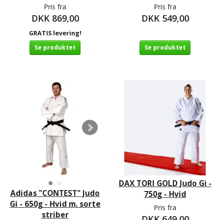
Pris fra
Pris fra
DKK 869,00
DKK 549,00
GRATIS levering!
Se produktet
Se produktet
DAX TORI GOLD Judo Gi -
Adidas "CONTEST" Judo
750g - Hvid
Gi - 650g - Hvid m. sorte
Pris fra
striber
DKK 649,00