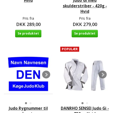
Hvid
Judo Gi med
skulderstriber - 420g -
Hvid
Pris fra
Pris fra
DKK 289,00
DKK 279,00
Se produktet
Se produktet
POPULÆR
Judo Rygnummer til
DANRHO SENSEI Judo Gi -