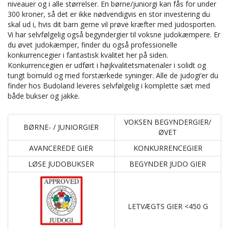
niveauer og i alle størrelser. En børne/juniorgi kan fås for under
300 kroner, så det er ikke nødvendigvis en stor investering du
skal ud i, hvis dit barn gerne vil prøve kræfter med judosporten.
Vi har selvfølgelig også begyndergier til voksne judokæmpere. Er
du øvet judokæmper, finder du også professionelle
konkurrencegier i fantastisk kvalitet her på siden.
Konkurrencegien er udført i højkvalitetsmaterialer i solidt og
tungt bomuld og med forstærkede syninger. Alle de judogi’er du
finder hos Budoland leveres selvfølgelig i komplette sæt med
både bukser og jakke.
VOKSEN BEGYNDERGIER/
BØRNE- / JUNIORGIER
ØVET
AVANCEREDE GIER
KONKURRENCEGIER
LØSE JUDOBUKSER
BEGYNDER JUDO GIER
LETVÆGTS GIER <450 G