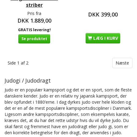
striber
Pris fra
DKK 399,00
DKK 1.889,00
GRATIS levering!
LÆG I KURV
Se produktet
Side 1 af 2
Næste
Judogi / Judodragt
Judo er en populær kampsport og det er en sport, som de fleste
danskere kender. Judo er en relativ ny japansk kampsport, der
blev opfundet i 1880’erne. I dag dyrkes judo over hele kloden og
det er en af de mest populære kampsportsdiscipliner i Danmark.
Ligesom andre kampsportsdiscipliner, som eksempelvis karate,
kræves det, at du har det rette udstyr hvis du vil dyrke Judo. Du
skal først og fremmest have en judodragt eller judo gi, som er
den korrekte betegnelse for den dragt, der anvendes i judo.