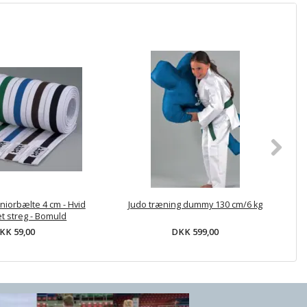
niorbælte 4 cm - Hvid
Judo træning dummy 130 cm/6 kg
DA
t streg - Bomuld
KK 59,00
DKK 599,00