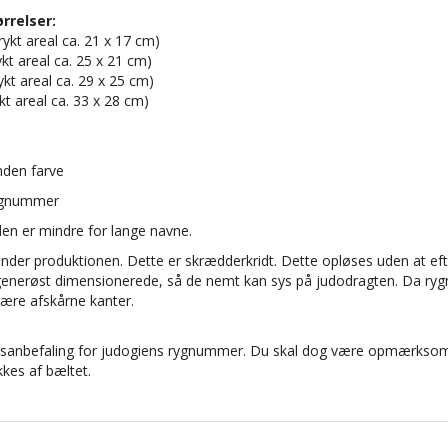
rrelser:
rykt areal ca. 21 x 17 cm)
rykt areal ca. 25 x 21 cm)
ykt areal ca. 29 x 25 cm)
ykt areal ca. 33 x 28 cm)
nden farve
rygnummer
den er mindre for lange navne.
der produktionen. Dette er skrædderkridt. Dette opløses uden at efte
generøst dimensionerede, så de nemt kan sys på judodragten. Da rygn
være afskårne kanter.
lsesanbefaling for judogiens rygnummer. Du skal dog være opmærkso
es af bæltet.