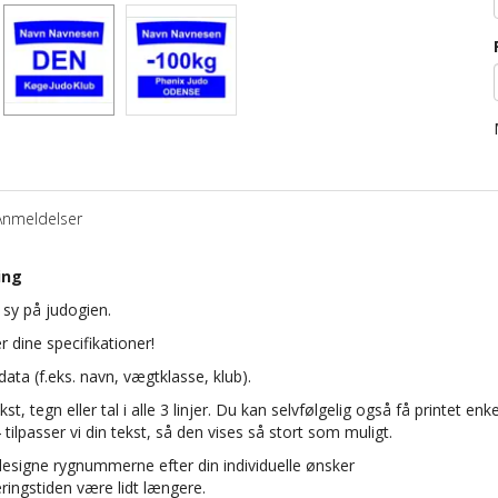
Anmeldelser
ing
sy på judogien.
 dine specifikationer!
ata (f.eks. navn, vægtklasse, klub).
kst, tegn eller tal i alle 3 linjer. Du kan selvfølgelig også få printet enke
4 tilpasser vi din tekst, så den vises så stort som muligt.
designe rygnummerne efter din individuelle ønsker
ingstiden være lidt længere.