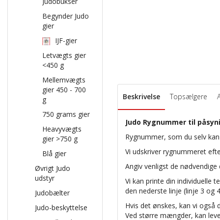
Judobukser
Begynder Judo
gier
IJF-gier
Letvægts gier
<450 g
Mellemvægts
gier 450 - 700
Beskrivelse
Topsælgere
g
750 grams gier
Judo Rygnummer til påsyn
Heavyvægts
Rygnummer, som du selv kan 
gier >750 g
Vi udskriver rygnummeret efter
Blå gier
Angiv venligst de nødvendige d
Øvrigt Judo
udstyr
Vi kan printe din individuelle te
den nederste linje (linje 3 og 
Judobælter
Hvis det ønskes, kan vi også 
Judo-beskyttelse
Ved større mængder, kan lever