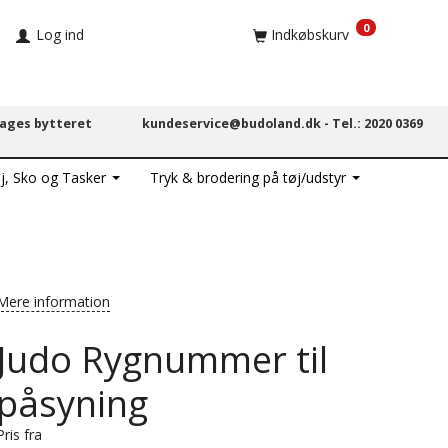
0
Log ind
Indkøbskurv
dages bytteret
kundeservice@budoland.dk -
Tel.: 2020 0369
j, Sko og Tasker
Tryk & brodering på tøj/udstyr
Mere information
Judo Rygnummer til
påsyning
Pris fra