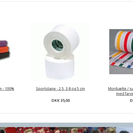
m - 100%
Sportstape - 2,5, 3,8 og 5 cm
Monbælte / ju
med farve
DKK 35,00
D