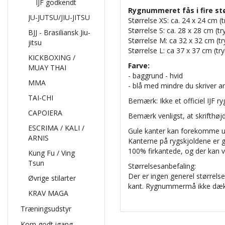
IJF godkendt
Rygnummeret fås i fire stø
JU-JUTSU/JIU-JITSU
Størrelse XS: ca. 24 x 24 cm (t
Størrelse S: ​​ca. 28 x 28 cm (t
BJJ - Brasiliansk Jiu-
Størrelse M: ca 32 x 32 cm (tr
jitsu
Størrelse L: ca 37 x 37 cm (tr
KICKBOXING /
Farve:
MUAY THAI
- baggrund - hvid
MMA
- blå med mindre du skriver a
TAI-CHI
Bemærk: Ikke et officiel IJF 
CAPOIERA
Bemærk venligst, at skrifthøj
ESCRIMA / KALI /
Gule kanter kan forekomme un
ARNIS
Kanterne på rygskjoldene er 
100% firkantede, og der kan 
Kung Fu / Ving
Tsun
Størrelsesanbefaling:
Der er ingen generel større
Øvrige stilarter
kant. Rygnummermå ikke dækk
KRAV MAGA
Træningsudstyr
Kom godt igang