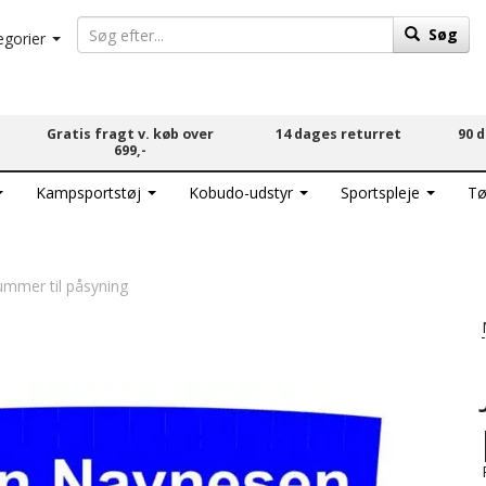
Søg
egorier
Gratis fragt v. køb over
14 dages returret
90 
699,-
Kampsportstøj
Kobudo-udstyr
Sportspleje
Tø
mmer til påsyning