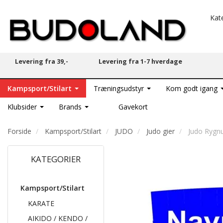
Kat
Levering fra 39,-
Levering fra 1-7 hverdage
Kampsport/Stilart
Træningsudstyr
Kom godt igang
Klubsider
Brands
Gavekort
Forside
Kampsport/Stilart
JUDO
Judo gier
Judo Rygnu
KATEGORIER
Kampsport/Stilart
KARATE
AIKIDO / KENDO /