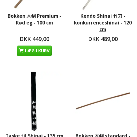
Bokken 木剣 Premium -
Kendo Shinai 竹刀 -
Rød eg - 100 cm
konkurrenceshinai - 120
cm
DKK 449,00
DKK 489,00
LÆG I KURV
Taske til Shinai - 135 cm
Bokken 木剣 standard -