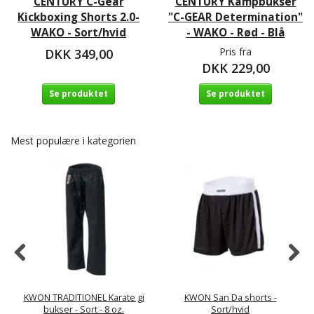
CENTURY C-Gear
CENTURY Kampbukser
Kickboxing Shorts 2.0-
"C-GEAR Determination"
WAKO - Sort/hvid
- WAKO - Rød - Blå
Pris fra
DKK 349,00
DKK 229,00
Se produktet
Se produktet
Mest populære i kategorien
KWON TRADITIONEL Karate gi
KWON San Da shorts -
bukser - Sort - 8 oz.
Sort/hvid