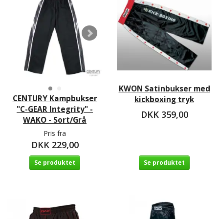
KWON Satinbukser med
CENTURY Kampbukser
kickboxing tryk
"C-GEAR Integrity" -
DKK 359,00
WAKO - Sort/Grå
Pris fra
DKK 229,00
Se produktet
Se produktet