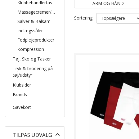
Klubbehandlertasker
ARM OG HÅND
Massagecremer/udstyr
Sortering:
Salver & Balsam
Indlægssåler
Fodplejeprodukter
Kompression
Tøj, Sko og Tasker
Tryk & brodering på
tøj/udstyr
Klubsider
Brands
Gavekort
Skifte
TILPAS UDVALG