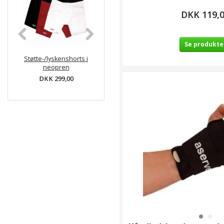
DKK 119,
Se produkte
Støtte-/lyskenshorts i
Serola Sacroiliac
Knæbeskyt
neopren
lændebælte
pud
DKK 299,00
DKK 450,00
DKK 34