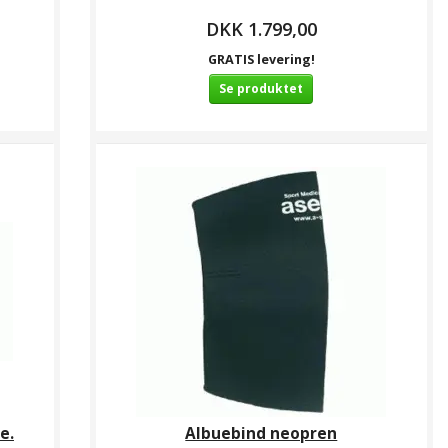
DKK 1.799,00
GRATIS levering!
Se produktet
r Knæbeskyttere
KK 229,00
e.
Albuebind neopren