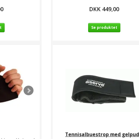
00
DKK 449,00
t
Se produktet
ter med
Swede-O Prof
Albuebeskytter med
Junio
e
Ankelstøtte
pude
9,00
DKK 499,00
DKK 349,00
D
Tennisalbuestrop med gelpud