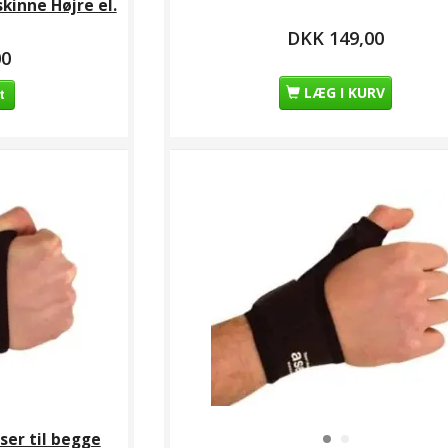
inne Højre el.
DKK 149,00
00
LÆG I KURV
t
er til begge