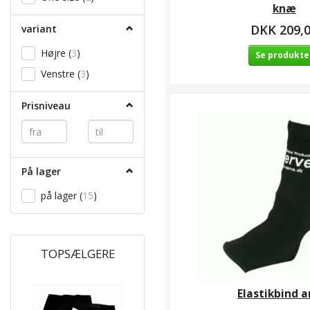
knæ
DKK 209,
variant
Højre
(
3
)
Se produkte
Venstre
(
3
)
Prisniveau
På lager
på lager
(
15
)
TOPSÆLGERE
Elastikbind a