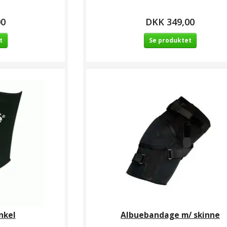
00
DKK 349,00
t
Se produktet
nkel
Albuebandage m/ skinne