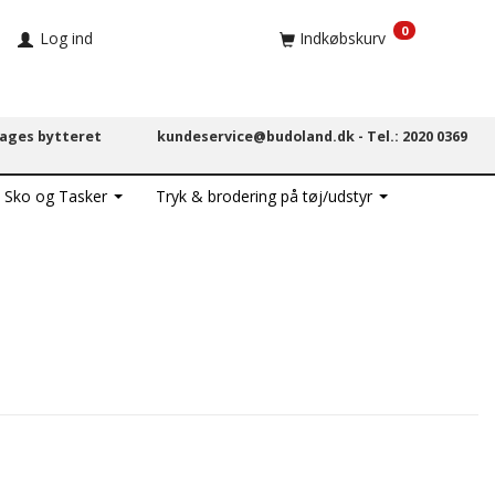
0
Log ind
Indkøbskurv
dages bytteret
kundeservice@budoland.dk -
Tel.: 2020 0369
, Sko og Tasker
Tryk & brodering på tøj/udstyr