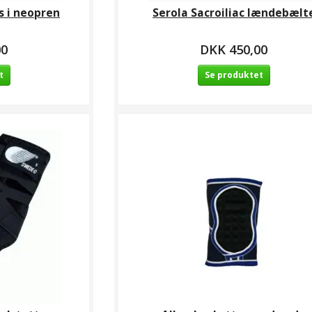
s i neopren
Serola Sacroiliac lændebælt
00
DKK 450,00
t
Se produktet