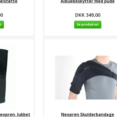
elstøtte
Albuebeskytter med pude
00
DKK 349,00
t
Se produktet
eopren, lukket
Neopren Skulderbandage