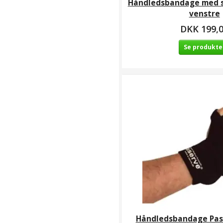
Håndledsbandage med sk
venstre
DKK 199,
Se produkte
Håndledsbandage Pass