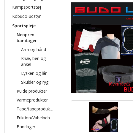
Kampsportstøj
Kobudo-udstyr
Sportspleje
Neopren
bandager
Arm og hånd
Knæ, ben og
ankel
Lysken og lår
Skulder og ryg
Kulde produkter
Varmeprodukter
Tape/tapeprodukter
Friktion/Vabelbehandling
Bandager