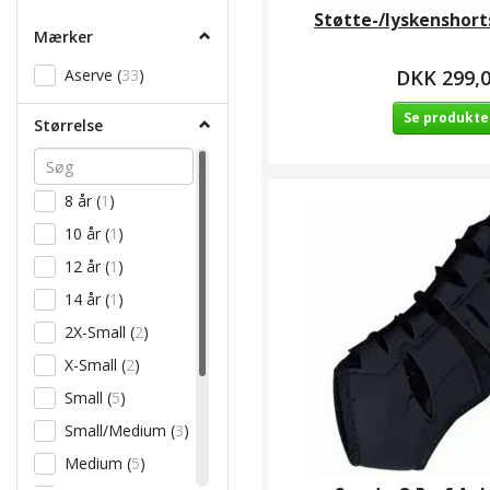
filter
Støtte-/lyskenshort
Mærker
DKK 299,
Aserve
(
33
)
Se produkte
Størrelse
8 år
(
1
)
10 år
(
1
)
12 år
(
1
)
14 år
(
1
)
2X-Small
(
2
)
X-Small
(
2
)
Small
(
5
)
Small/Medium
(
3
)
Medium
(
5
)