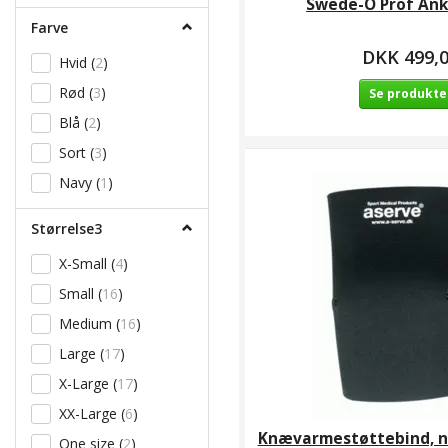
Swede-O Prof Ank
Large
(
5
)
Farve
Large/X-Large
(
3
)
DKK 499,
Hvid
(
2
)
X-Large
(
4
)
Rød
(
3
)
Se produkte
2X-Large
(
1
)
Blå
(
2
)
Junior
(
1
)
Sort
(
3
)
Navy
(
1
)
Størrelse3
X-Small
(
4
)
Small
(
16
)
Medium
(
16
)
Large
(
17
)
X-Large
(
17
)
XX-Large
(
6
)
Knævarmestøttebind, n
One size
(
2
)