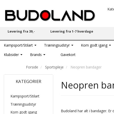
Kat
Levering fra 39,-
Levering fra 1-7 hverdage
Kampsport/Stilart
Træningsudstyr
Kom godt igang
Klubsider
Brands
Gavekort
Forside
Sportspleje
Neopren bandager
KATEGORIER
Neopren ba
Kampsport/Stilart
Træningsudstyr
Budoland har alt i bandager. Er d
Kom godt igang