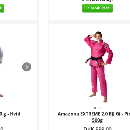
t
Se produktet
0 g - Hvid
Amazona EXTREME 2.0 BJJ Gi - Pi
500g
00
DKK 999,00