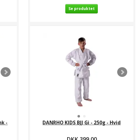
Se produktet
nk -
DANRHO KIDS BJJ Gi - 250g - Hvid
DKK 399,00