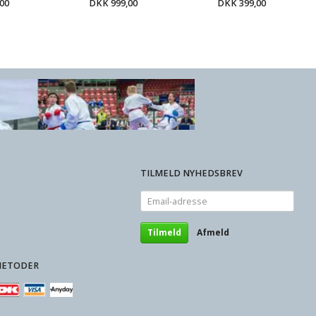
00
DKK 999,00
DKK 399,00
KK 399,00
TILMELD NYHEDSBREV
Email-
adresse
Tilmeld
Afmeld
METODER