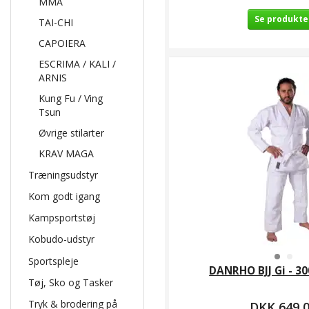
MMA
Se produkte
TAI-CHI
CAPOIERA
ESCRIMA / KALI /
ARNIS
Kung Fu / Ving
Tsun
Øvrige stilarter
KRAV MAGA
Træningsudstyr
Kom godt igang
Kampsportstøj
Kobudo-udstyr
Sportspleje
DANRHO BJJ Gi - 30
Tøj, Sko og Tasker
Tryk & brodering på
DKK 649,