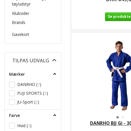
tøj/udstyr
Klubsider
Se produkte
Brands
Gavekort
Skifte
TILPAS UDVALG
filter
Mærker
DANRHO
(
7
)
FUJI SPORTS
(
3
)
JU-Sport
(
2
)
Farve
DANRHO BJJ Gi - 30
Hvid
(
3
)