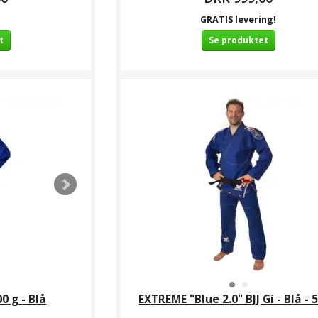
GRATIS levering!
t
Se produktet
0 g - Blå
EXTREME "Blue 2.0" BJJ Gi - Blå - 