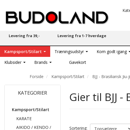
Kat
Levering fra 39,-
Levering fra 1-7 hverdage
Kampsport/Stilart
Træningsudstyr
Kom godt igang
Klubsider
Brands
Gavekort
Forside
Kampsport/Stilart
BJJ - Brasiliansk Jiu-j
KATEGORIER
Gier til BJJ -
Kampsport/Stilart
KARATE
AIKIDO / KENDO /
Sortering: