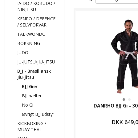
IAIDO / KOBUDO /
NINJITSU
KENPO / DEFENCE
/ SELVFORVAR
TAEKWONDO
BOKSNING
JUDO
JU-JUTSU/JIU-JITSU
BJJ - Brasiliansk
Jiu-jitsu
BJJ Gier
BJJ bælter
No Gi
DANRHO BJJ Gi - 30
Øvrigt BJJ udstyr
DKK 649,
KICKBOXING /
MUAY THAI