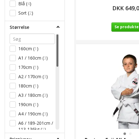
Blå
(
4
)
DKK 649,
Sort
(
2
)
Størrelse
Se produkte
160cm
(
1
)
A1 / 160cm
(
3
)
170cm
(
1
)
A2 / 170cm
(
3
)
180cm
(
1
)
A3 / 180cm
(
3
)
190cm
(
1
)
A4 / 190cm
(
3
)
A6 / 189-201cm /
113-136kg
(
1
)
C0 / 122-131cm /