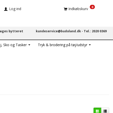
0
Log ind
Indkøbskurv
dages bytteret
kundeservice@budoland.dk -
Tel.: 2020 0369
j, Sko og Tasker
Tryk & brodering på tøj/udstyr