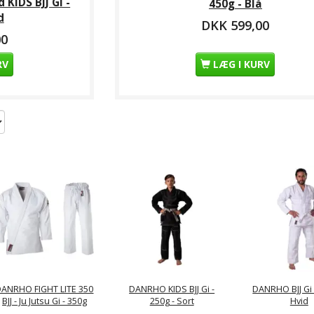
 KIDS BJJ Gi -
450g - Blå
d
DKK 599,00
00
RV
LÆG I KURV
DANRHO FIGHT LITE 350
DANRHO KIDS BJJ Gi -
DANRHO BJJ Gi -
 BJJ Gi -
DANRHO BJJ Gi - 300 g
Amazona EXTREME
DANRH
BJJ - Ju Jutsu Gi - 350g
250g - Sort
Hvid
Sort
- Hvid
2.0 BJJ Gi - Pink - 500g
2