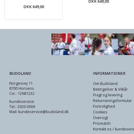
DKK 649,00
C2 / 130cm
(
3
)
DKK 649,00
DKK 1.049,00
DKK 54
C3 / 140cm
(
3
)
C4 / 150cm
(
3
)
BUDOLAND
INFORMATIONER
Norgesvej 11
Om Budoland
8700 Horsens
Betingelser & Vilkår
Cvr.: 12681232
Fragt og levering
Returneringsformular
Kundeservice:
Fortrolighed
Tel.: 2020 0369
Mail: kundeservice@budoland.dk
Cookies
Oversigt
Prismatch
Kontakt os / kundeserv