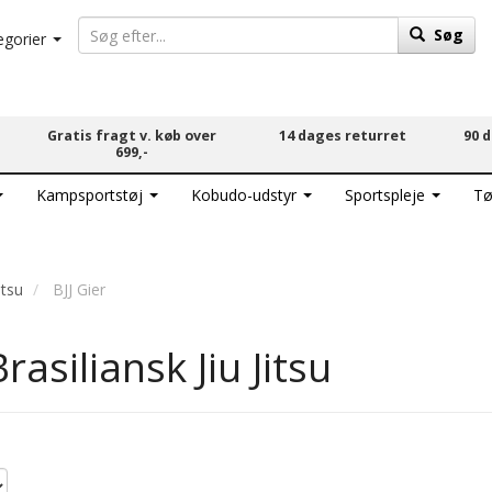
Søg
egorier
Gratis fragt v. køb over
14 dages returret
90 
699,-
Kampsportstøj
Kobudo-udstyr
Sportspleje
Tø
itsu
BJJ Gier
 Brasiliansk Jiu Jitsu