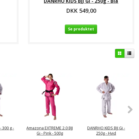
DANRHO KIDS BJJ Gi - 250g - Blå
DKK 549,00
Se produktet
 300 g -
Amazona EXTREME 2.0 BJJ
DANRHO KIDS BJJ Gi -
O KIDS BJJ Gi -
Gi - Pink - 500g
250g - Hvid
50g - Hvid