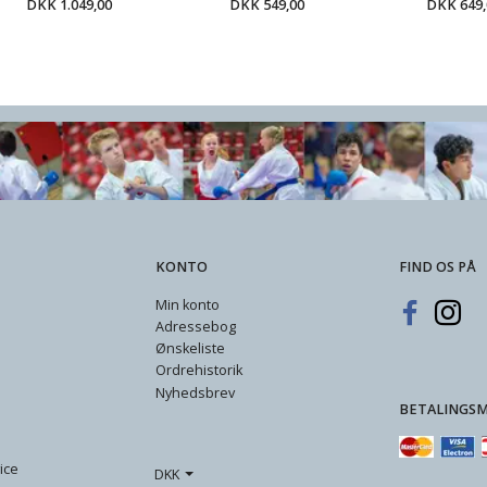
DKK 1.049,00
DKK 549,00
DKK 649,
9,00
DKK 649,00
DKK 999,00
D
KONTO
FIND OS PÅ
Min konto
Adressebog
Ønskeliste
Ordrehistorik
Nyhedsbrev
BETALINGS
ice
DKK