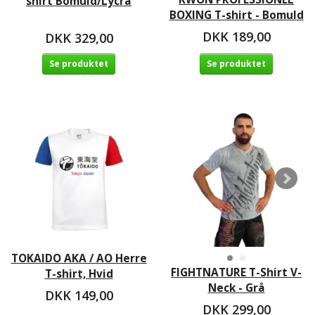
shirt Bomuld/Lycra
BOXING T-shirt - Bomuld
DKK 189,00
DKK 329,00
Se produktet
Se produktet
TOKAIDO AKA / AO Herre
FIGHTNATURE T-Shirt V-
T-shirt, Hvid
Neck - Grå
DKK 149,00
DKK 299,00