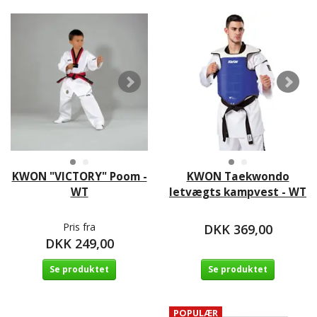
KWON "VICTORY" Poom -
KWON Taekwondo
WT
letvægts kampvest - WT
Pris fra
DKK 369,00
DKK 249,00
Se produktet
Se produktet
POPULÆR