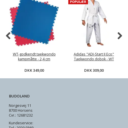
POPULÆR
WT-godkendt taekwondo
Adidas "ADI-Start II Eco"
kampmåtte - 2,4 cm
Taekwondo dobok - WT
DKK 349,00
DKK 309,00
BUDOLAND
Norgesvej 11
8700 Horsens
Cvr.: 12681232
Kundeservice:
Tel.: 2020 0369