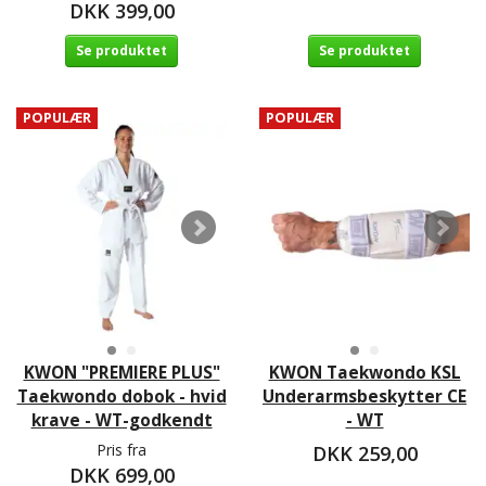
DKK 399,00
Se produktet
Se produktet
POPULÆR
POPULÆR
KWON "PREMIERE PLUS"
KWON Taekwondo KSL
Taekwondo dobok - hvid
Underarmsbeskytter CE
krave - WT-godkendt
- WT
Pris fra
DKK 259,00
DKK 699,00