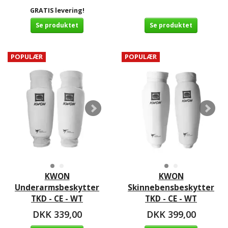
GRATIS levering!
Se produktet
Se produktet
POPULÆR
POPULÆR
KWON
KWON
Underarmsbeskytter
Skinnebensbeskytter
TKD - CE - WT
TKD - CE - WT
DKK 339,00
DKK 399,00