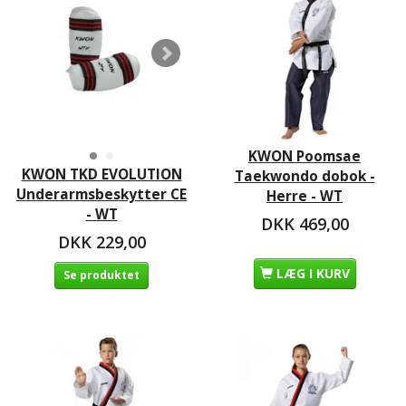
KWON Poomsae
KWON TKD EVOLUTION
Taekwondo dobok -
Underarmsbeskytter CE
Herre - WT
- WT
DKK 469,00
DKK 229,00
LÆG I KURV
Se produktet