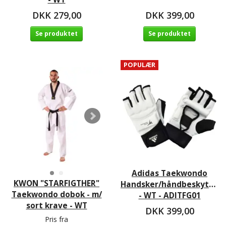
DKK 279,00
DKK 399,00
Se produktet
Se produktet
POPULÆR
Adidas Taekwondo
KWON "STARFIGTHER"
Handsker/håndbeskytter
Taekwondo dobok - m/
- WT - ADITFG01
sort krave - WT
DKK 399,00
Pris fra