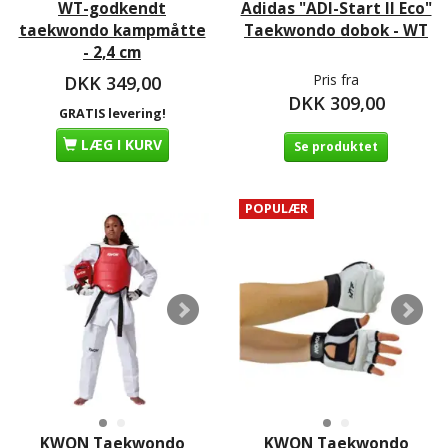
WT-godkendt
Adidas "ADI-Start II Eco"
taekwondo kampmåtte
Taekwondo dobok - WT
- 2,4 cm
Pris fra
DKK 349,00
DKK 309,00
GRATIS levering!
LÆG I KURV
Se produktet
POPULÆR
KWON Taekwondo
KWON Taekwondo