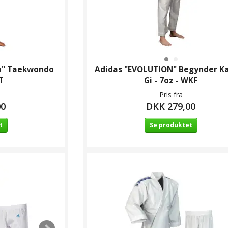
co" Taekwondo
Adidas "EVOLUTION" Begynder K
T
Gi - 7oz - WKF
Pris fra
00
DKK 279,00
t
Se produktet