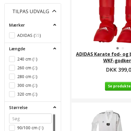
Skifte
TILPAS UDVALG
filter
Mærker
ADIDAS
(
55
)
Længde
ADIDAS Karate fod- og 
240 cm
(
1
)
WKF-godke
260 cm
(
2
)
DKK 399,
280 cm
(
2
)
300 cm
(
2
)
Se produkte
320 cm
(
2
)
Størrelse
90/100 cm
(
1
)