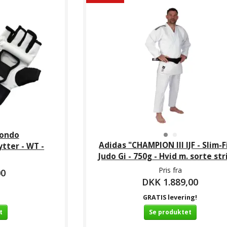
POPU
wondo
Adidas "CHAMPION III IJF - Slim-Fi
tter - WT -
Judo Gi - 750g - Hvid m. sorte str
" Judo Gi
Adidas "BASIC"
Adidas "EVOLUTION"
AD
Pris fra
00
 m. sorte
begynder karate gi - 7
Judo Gi - 250g - J250E
Kamph
DKK 1.889,00
er
Oz - WKF
9,00
DKK 239,00
DKK 289,00
D
GRATIS levering!
t
Se produktet