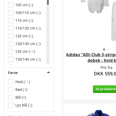
100 cm
(
2
)
100/110 cm
(
2
)
110 cm
(
4
)
110/120 cm
(
2
)
120 cm
(
9
)
120/130 cm
(
2
)
130 cm
(
10
)
Adidas "ADI-Club 3-str
130/140 cm
(
2
)
dobok - hvid 
140 cm
(
13
)
Pris fra
Farve
DKK 559,
140/150 cm
(
2
)
Hvid
(
11
)
150 cm
(
18
)
Se produkte
Rød
(
4
)
150/160 cm
(
2
)
Blå
(
8
)
155 cm
(
3
)
Lys blå
(
2
)
160 cm
(
30
)
160/170 cm
(
2
)