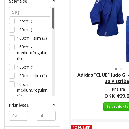
Størrelse
165 cm
(
8
)
170 cm
(
33
)
155cm
(
1
)
170/180 cm
(
2
)
160cm
(
1
)
175 cm
(
9
)
160cm - slim
(
2
)
180 cm
(
26
)
160cm -
180/190 cm
(
1
)
medium/regular
185 cm
(
9
)
(
2
)
190 cm
(
27
)
165cm
(
1
)
Adidas "CLUB" Judo Gi -
190/200 cm
(
1
)
165cm - slim
(
2
)
sølv strib
195 cm
(
7
)
165cm -
Pris fra
medium/regular
200 cm
(
19
)
DKK 499,
(
2
)
205 cm
(
1
)
170cm
(
1
)
Prisniveau
Se produkte
210 cm
(
13
)
170cm - slim
(
2
)
220 cm
(
5
)
170cm -
2X-Small
(
1
)
medium/regular
POPULÆR