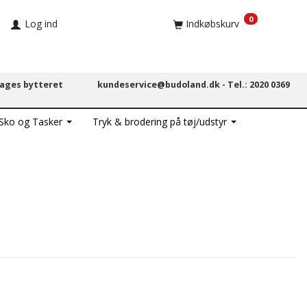
0
Log ind
Indkøbskurv
dages bytteret
kundeservice@budoland.dk -
Tel.: 2020 0369
 Sko og Tasker
Tryk & brodering på tøj/udstyr