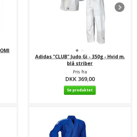
KOMI
Adidas "CLUB" Judo Gi - 350g - Hvid m.
blå striber
Pris fra
DKK 369,00
Se produktet