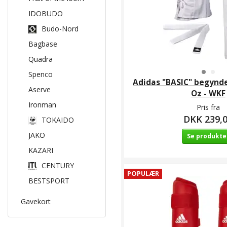
IDOBUDO
Budo-Nord
Bagbase
Quadra
Spenco
Adidas "BASIC" begynder
Aserve
Oz - WKF
Ironman
Pris fra
DKK 239,
TOKAIDO
JAKO
Se produkte
KAZARI
CENTURY
POPULÆR
BESTSPORT
Gavekort