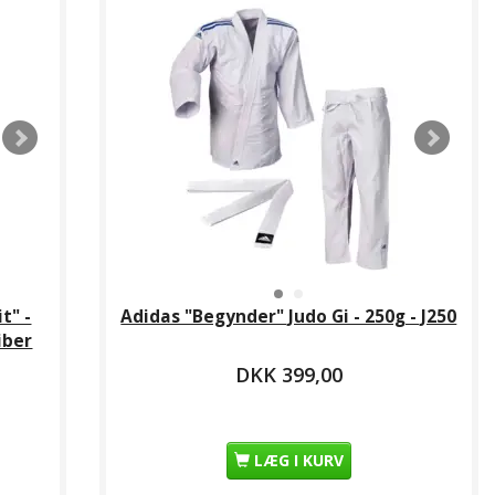
LÆR
t" -
Adidas "Begynder" Judo Gi - 250g - J250
iber
IDAS Karate
DKK 399,00
andske - WKF-
godkendt
KK 239,00
LÆG I KURV