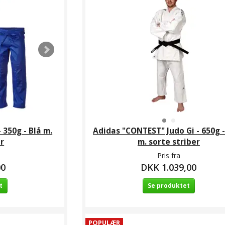
 350g - Blå m.
Adidas "CONTEST" Judo Gi - 650g -
er
m. sorte striber
Pris fra
00
DKK 1.039,00
t
Se produktet
POPULÆR