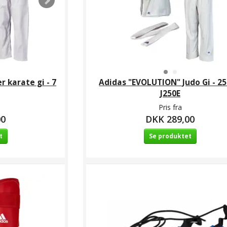
 karate gi - 7
Adidas "EVOLUTION" Judo Gi - 25
J250E
Pris fra
00
DKK 289,00
t
Se produktet