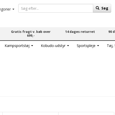
Søg
egorier
Gratis fragt v. køb over
14 dages returret
90 
699,-
Kampsportstøj
Kobudo-udstyr
Sportspleje
Tøj,