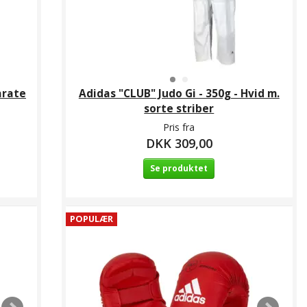
arate
Adidas "CLUB" Judo Gi - 350g - Hvid m.
sorte striber
Pris fra
DKK 309,00
Se produktet
POPULÆR