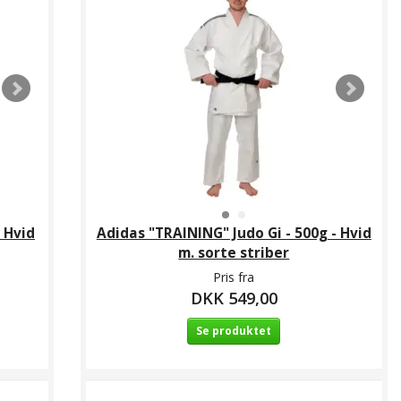
 Hvid
Adidas "TRAINING" Judo Gi - 500g - Hvid
m. sorte striber
Pris fra
DKK 549,00
Se produktet