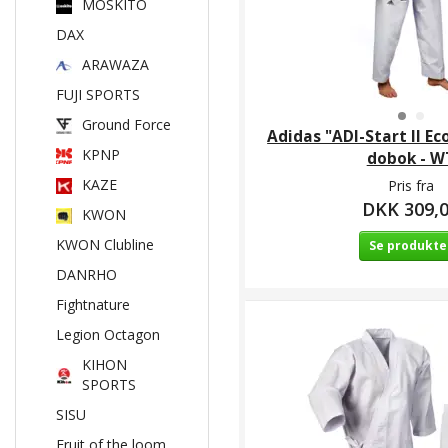
MOSKITO
DAX
ARAWAZA
FUJI SPORTS
Ground Force
Adidas "ADI-Start II E
KPNP
dobok - W
KAZE
Pris fra
DKK 309,
KWON
KWON Clubline
Se produkte
DANRHO
Fightnature
Legion Octagon
KIHON
SPORTS
SISU
Fruit of the loom