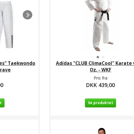
ipes" Taekwondo
Adidas "CLUB ClimaCool" Karate G
krave
Oz. - WKF
Pris fra
00
DKK 439,00
t
Se produktet