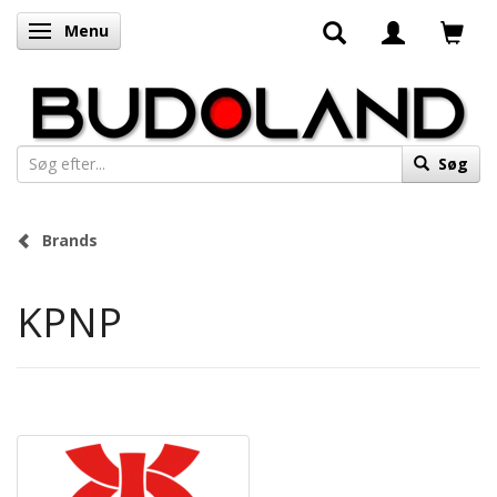
Menu
Skifte navigation
Søg
Brands
KPNP