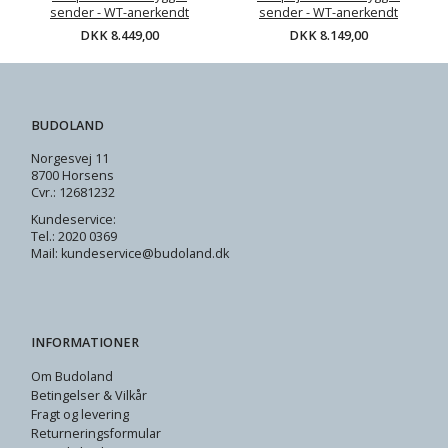
sender - WT-anerkendt
sender - WT-anerkendt
DKK 8.449,00
DKK 8.149,00
BUDOLAND
Norgesvej 11
8700 Horsens
Cvr.: 12681232
Kundeservice:
Tel.: 2020 0369
Mail: kundeservice@budoland.dk
INFORMATIONER
Om Budoland
Betingelser & Vilkår
Fragt og levering
Returneringsformular