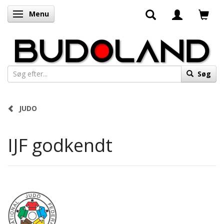
Menu
Skifte navigation
Søg
JUDO
IJF godkendt