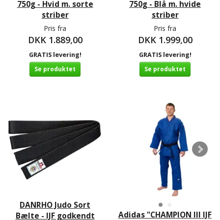
750g - Hvid m. sorte
750g - Blå m. hvide
striber
striber
Pris fra
Pris fra
DKK 1.889,00
DKK 1.999,00
GRATIS levering!
GRATIS levering!
Se produktet
Se produktet
DANRHO Judo Sort
Adidas "CHAMPION III IJF
Bælte - IJF godkendt