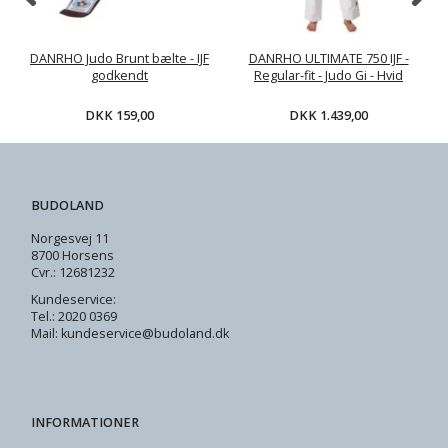
DANRHO Judo Brunt bælte - IJF
DANRHO ULTIMATE 750 IJF -
godkendt
Regular-fit - Judo Gi - Hvid
DKK 159,00
DKK 1.439,00
BUDOLAND
Norgesvej 11
8700 Horsens
Cvr.: 12681232
Kundeservice:
Tel.: 2020 0369
Mail: kundeservice@budoland.dk
INFORMATIONER