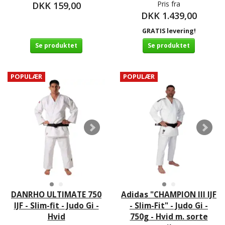
Pris fra
DKK 159,00
DKK 1.439,00
GRATIS levering!
Se produktet
Se produktet
POPULÆR
POPULÆR
DANRHO ULTIMATE 750
Adidas "CHAMPION III IJF
IJF - Slim-fit - Judo Gi -
- Slim-Fit" - Judo Gi -
Hvid
750g - Hvid m. sorte