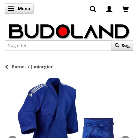
Menu
Skifte navigation
Søg
Børne- / Juniorgier