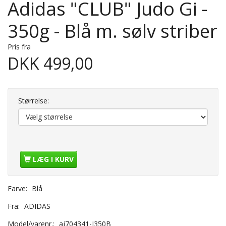
Adidas "CLUB" Judo Gi -
350g - Blå m. sølv striber
Pris fra
DKK 499,00
Størrelse:
LÆG I KURV
Farve:
Blå
Fra:
ADIDAS
Model/varenr.:
aj704341-J350B