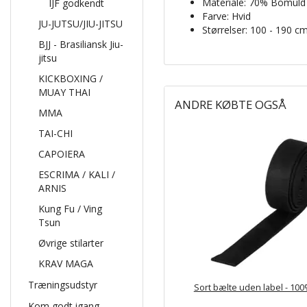
Materiale: 70% Bomuld 
IJF godkendt
Farve: Hvid
JU-JUTSU/JIU-JITSU
Størrelser: 100 - 190 c
BJJ - Brasiliansk Jiu-
jitsu
KICKBOXING /
MUAY THAI
ANDRE KØBTE OGSÅ
MMA
TAI-CHI
CAPOIERA
ESCRIMA / KALI /
ARNIS
Kung Fu / Ving
Tsun
Øvrige stilarter
KRAV MAGA
Træningsudstyr
Sort bælte uden label - 100
Kom godt igang