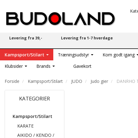
Kat
Levering fra 39,-
Levering fra 1-7 hverdage
Kampsport/Stilart
Træningsudstyr
Kom godt igang
Klubsider
Brands
Gavekort
Forside
Kampsport/Stilart
JUDO
Judo gier
DANRHO TO
KATEGORIER
Kampsport/Stilart
KARATE
AIKIDO / KENDO /