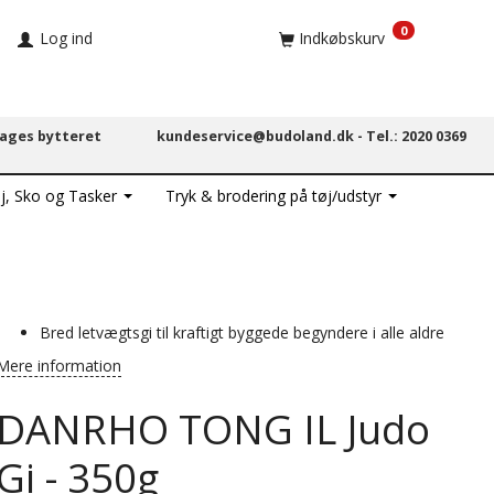
0
Log ind
Indkøbskurv
dages bytteret
kundeservice@budoland.dk -
Tel.: 2020 0369
j, Sko og Tasker
Tryk & brodering på tøj/udstyr
Bred letvægtsgi til kraftigt byggede begyndere i alle aldre
Mere information
DANRHO TONG IL Judo
Gi - 350g