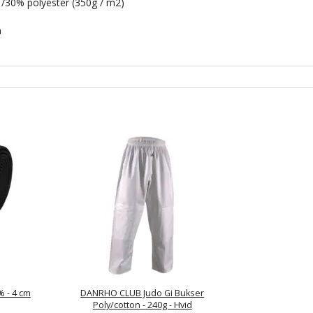
/30% polyester (350g / m2)
m
% - 4 cm
DANRHO CLUB Judo Gi Bukser
Poly/cotton - 240g - Hvid