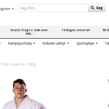
Søg
egorier
Gratis fragt v. køb over
14 dages returret
90 
699,-
Kampsportstøj
Kobudo-udstyr
Sportspleje
Tø
NG IL Judo Gi - 350g