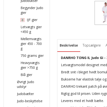
Judobukser
Begynder Judo
gier
IJF-gier
Letvægts gier
<450 g
Mellemvægts
gier 450 - 700
Beskrivelse
Topsælgere
g
750 grams gier
DANRHO TONG IL Judo Gi -
Heavyvægts
Letvægtsmodel designet med g
gier >750 g
Bredt snit i bleget hvidt bomu
Blå gier
Bukserne har elastisk talje o
Øvrigt Judo
DANRHO trekant patch på øv
udstyr
Rigtig god til prisen. Uden ry
Judobælter
Leveres med et hvidt bælte.
Judo-beskyttelse