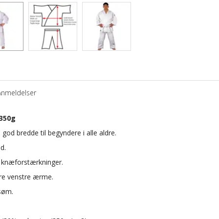
Anmeldelser
 350g
od bredde til begyndere i alle aldre.
ld.
g knæforstærkninger.
re venstre ærme.
gsøm.