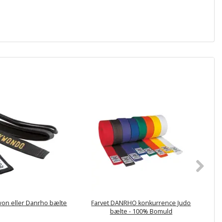
won eller Danrho bælte
Farvet DANRHO konkurrence Judo
Ho
bælte - 100% Bomuld