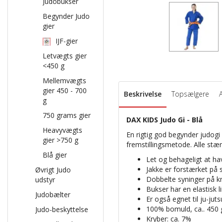
Judobukser
Begynder Judo
gier
IJF-gier
Letvægts gier
<450 g
Mellemvægts
gier 450 - 700
Beskrivelse
Topsælgere
g
750 grams gier
DAX KIDS Judo Gi - Blå
Heavyvægts
En rigtig god begynder judogi
gier >750 g
fremstillingsmetode. Alle stær
Blå gier
Let og behageligt at ha
Jakke er forstærket på s
Øvrigt Judo
Dobbelte syninger på 
udstyr
Bukser har en elastisk l
Judobælter
Er også egnet til ju-juts
100% bomuld, ca.. 450
Judo-beskyttelse
Kryber: ca. 7%