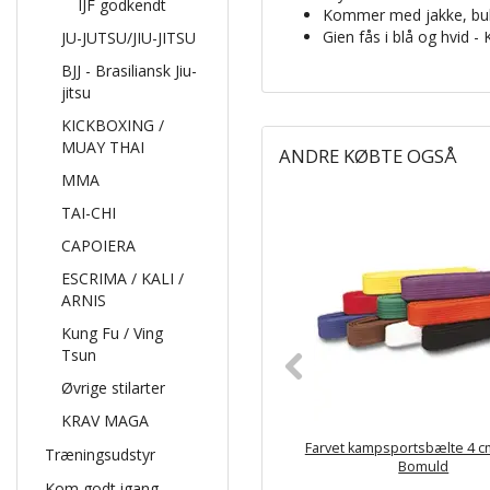
IJF godkendt
Kommer med jakke, buk
Gien fås i blå og hvid -
JU-JUTSU/JIU-JITSU
BJJ - Brasiliansk Jiu-
jitsu
KICKBOXING /
MUAY THAI
ANDRE KØBTE OGSÅ
MMA
TAI-CHI
CAPOIERA
ESCRIMA / KALI /
ARNIS
Kung Fu / Ving
Tsun
Øvrige stilarter
KRAV MAGA
Farvet kampsportsbælte 4 c
Træningsudstyr
Bomuld
Kom godt igang