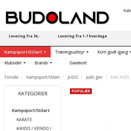
Kat
Levering fra 39,-
Levering fra 1-7 hverdage
Kampsport/Stilart
Træningsudstyr
Kom godt igang
Klubsider
Brands
Gavekort
Forside
Kampsport/Stilart
JUDO
Judo gier
DAX KIDS J
POPULÆR
KATEGORIER
Kampsport/Stilart
KARATE
AIKIDO / KENDO /