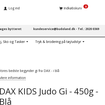
0
Log ind
Indkøbskurv
dages bytteret
kundeservice@budoland.dk -
Tel.: 2020 0369
j, Sko og Tasker
Tryk & brodering på tøj/udstyr
Vores bedste begynder gi fra DAX - i blå
Mere information
DAX KIDS Judo Gi - 450g -
Blå