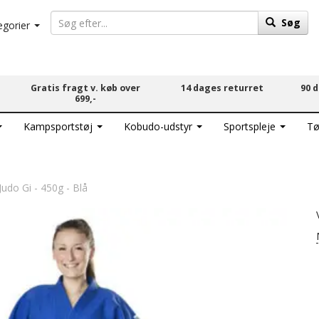
Søg
egorier
Gratis fragt v. køb over
14 dages returret
90 
699,-
Kampsportstøj
Kobudo-udstyr
Sportspleje
Tø
udo Gi - 450g - Blå