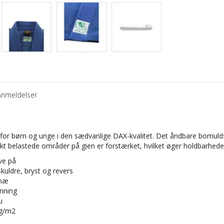
Anmeldelser
 for børn og unge i den sædvanlige DAX-kvalitet. Det åndbare bomuld
kt belastede områder på gien er forstærket, hvilket øger holdbarheden 
ve på
kuldre, bryst og revers
knæ
inning
u
 g/m2