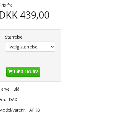
Pris fra
DKK 439,00
Størrelse:
LÆG I KURV
Farve:
Blå
Fra:
DAX
Model/varenr.:
AFKB