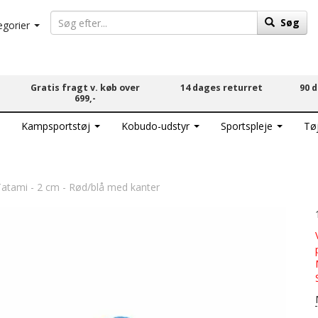
Søg
egorier
Gratis fragt v. køb over
14 dages returret
90 
699,-
Kampsportstøj
Kobudo-udstyr
Sportspleje
Tø
tami - 2 cm - Rød/blå med kanter