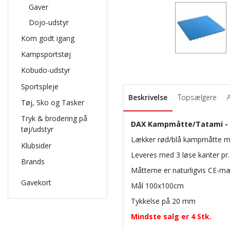
Gaver
Dojo-udstyr
Kom godt igang
Kampsportstøj
Kobudo-udstyr
Sportspleje
Beskrivelse
Topsælgere
Tøj, Sko og Tasker
Tryk & brodering på
DAX Kampmåtte/Tatami - 2
tøj/udstyr
Lækker rød/blå kampmåtte med
Klubsider
Leveres med 3 løse kanter pr.
Brands
Måtterne er naturligvis CE-mæ
Gavekort
Mål 100x100cm
Tykkelse på 20 mm
Mindste salg er 4 Stk.