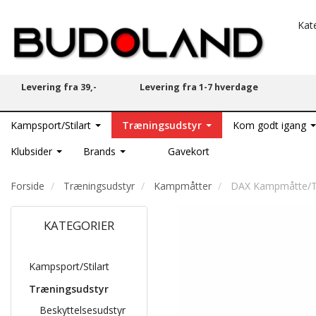
Kat
Levering fra 39,-
Levering fra 1-7 hverdage
Kampsport/Stilart
Træningsudstyr
Kom godt igang
Klubsider
Brands
Gavekort
Forside
Træningsudstyr
Kampmåtter
DAX Kampmåtte/Ta
KATEGORIER
Kampsport/Stilart
Træningsudstyr
Beskyttelsesudstyr