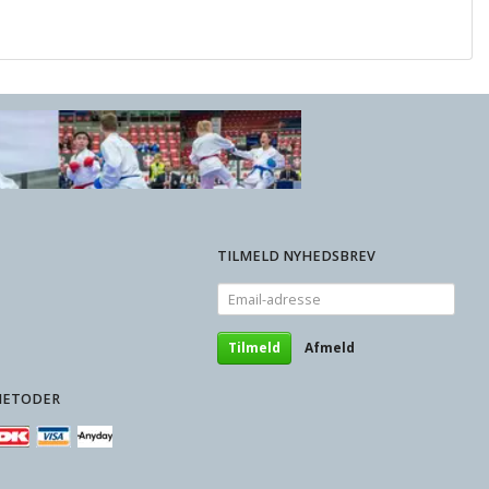
TILMELD NYHEDSBREV
Email-
adresse
Tilmeld
Afmeld
METODER