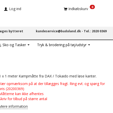
0
Log ind
Indkøbskurv
dages bytteret
kundeservice@budoland.dk -
Tel.: 2020 0369
j, Sko og Tasker
Tryk & brodering på tøj/udstyr
1 x 1 meter Kampmåtte fra DAX / Tokaido med løse kanter.
Vær opmærksom på at der tillægges fragt. Ring evt. og spørg for
pris (20200369)
Måtterne kan ikke afhentes
Skriv for tilbud på større antal
Mere information