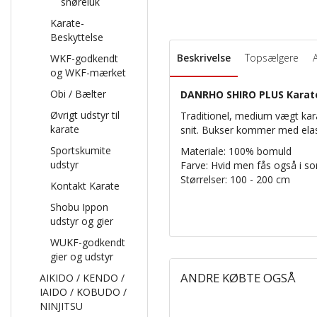
snøreluk
Karate-
Beskyttelse
Beskrivelse
Topsælgere
WKF-godkendt
og WKF-mærket
Obi / Bælter
DANRHO SHIRO PLUS Karate g
Øvrigt udstyr til
Traditionel, medium vægt kara
karate
snit. Bukser kommer med elast
Sportskumite
Materiale: 100% bomuld
udstyr
Farve: Hvid men fås også i so
Størrelser: 100 - 200 cm
Kontakt Karate
Shobu Ippon
udstyr og gier
WUKF-godkendt
gier og udstyr
ANDRE KØBTE OGSÅ
AIKIDO / KENDO /
IAIDO / KOBUDO /
NINJITSU