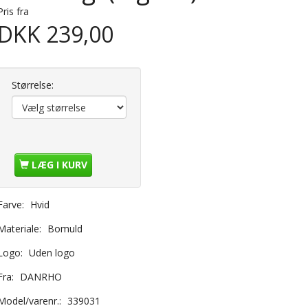
Pris fra
DKK 239,00
Størrelse:
LÆG I KURV
Farve:
Hvid
Materiale:
Bomuld
Logo:
Uden logo
Fra:
DANRHO
Model/varenr.:
339031