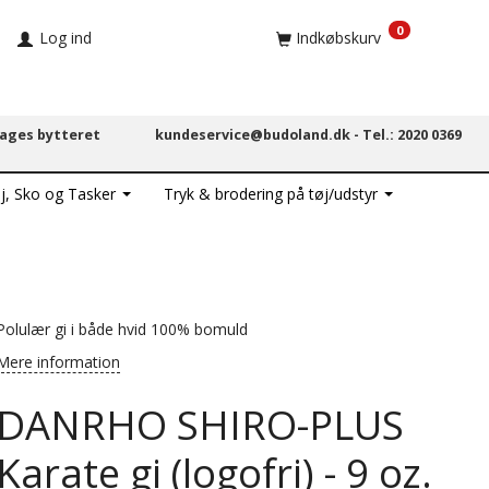
0
Log ind
Indkøbskurv
dages bytteret
kundeservice@budoland.dk -
Tel.: 2020 0369
j, Sko og Tasker
Tryk & brodering på tøj/udstyr
Polulær gi i både hvid 100% bomuld
Mere information
DANRHO SHIRO-PLUS
Karate gi (logofri) - 9 oz.