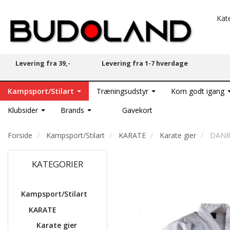
Kat
Levering fra 39,-
Levering fra 1-7 hverdage
Kampsport/Stilart
Træningsudstyr
Kom godt igang
Klubsider
Brands
Gavekort
Forside
Kampsport/Stilart
KARATE
Karate gier
DANRH
KATEGORIER
Kampsport/Stilart
KARATE
Karate gier