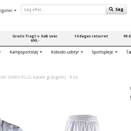
Søg
egorier
Gratis fragt v. køb over
14 dages returret
90 
699,-
Kampsportstøj
Kobudo-udstyr
Sportspleje
Tø
O SHIRO-PLUS Karate gi (logofri) - 9 oz.