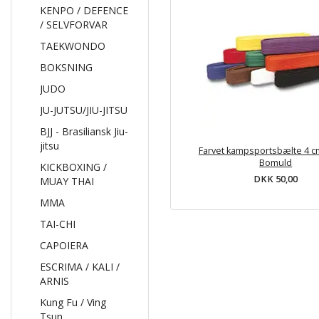
KENPO / DEFENCE
/ SELVFORVAR
TAEKWONDO
BOKSNING
JUDO
JU-JUTSU/JIU-JITSU
BJJ - Brasiliansk Jiu-
jitsu
Farvet kampsportsbælte 4 c
Bomuld
KICKBOXING /
DKK 50,00
MUAY THAI
MMA
TAI-CHI
CAPOIERA
ESCRIMA / KALI /
ARNIS
Kung Fu / Ving
Tsun