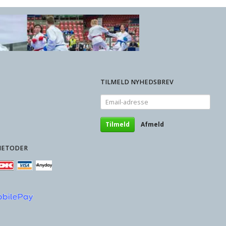
TILMELD NYHEDSBREV
Email-
adresse
Tilmeld
Afmeld
METODER