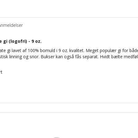
Anmeldelser
i (logofri) - 9 oz.
te gi lavet af 100% bomuld i 9 oz. kvalitet. Meget populær gi for b
isk linning og snor. Bukser kan også fås separat. Hvidt bælte medføl
rt