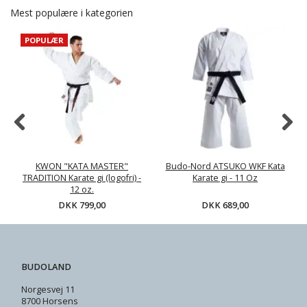
Mest populære i kategorien
POPULÆR
KWON "KATA MASTER"
Budo-Nord ATSUKO WKF Kata
TRADITION Karate gi (logofri) -
Karate gi - 11 Oz
12 oz.
DKK 799,00
DKK 689,00
BUDOLAND
Norgesvej 11
8700 Horsens