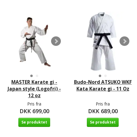
MASTER Karate gi -
Budo-Nord ATSUKO WKF
Japan style (Logofri) -
Kata Karate gi - 11 Oz
12 oz
Pris fra
Pris fra
DKK 699,00
DKK 689,00
Se produktet
Se produktet