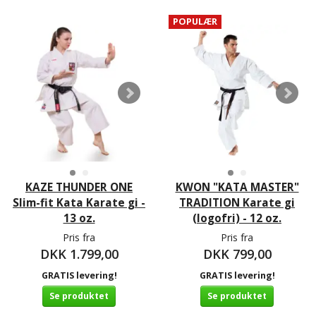
POPULÆR
KAZE THUNDER ONE
KWON "KATA MASTER"
Slim-fit Kata Karate gi -
TRADITION Karate gi
13 oz.
(logofri) - 12 oz.
Pris fra
Pris fra
DKK 1.799,00
DKK 799,00
GRATIS levering!
GRATIS levering!
Se produktet
Se produktet