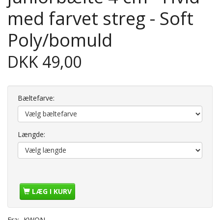
med farvet streg - Soft
Poly/bomuld
DKK 49,00
Bæltefarve:
Længde:
LÆG I KURV
Fra:
KWON