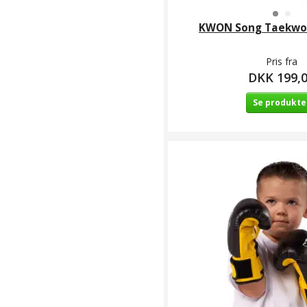
Bushido Karate
Kibæk
(
2
)
KWON Song Taekwo
CAPOIERA
(
3
)
Danish Karate
Pris fra
Alliance
(
4
)
DKK 199,
DANRHO
(
3
)
Se produkte
Dansk
Karateforbunds
Landshold &
Talentcenter
(
2
)
Dobok/dragter
(
13
)
Klubsider /
Taekwondo
Klubber /
Taekwondo
Team Horsens /
Doboks / Dragter
(
7
)