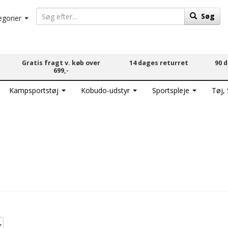
Søg
egorier
Gratis fragt v. køb over
14 dages returret
90 
699,-
Kampsportstøj
Kobudo-udstyr
Sportspleje
Tøj,