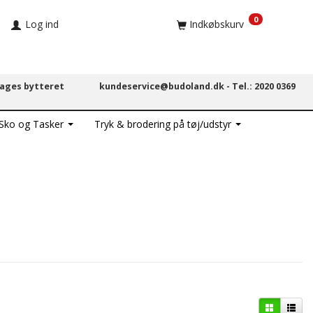
0
Log ind
Indkøbskurv
dages bytteret
kundeservice@budoland.dk -
Tel.: 2020 0369
 Sko og Tasker
Tryk & brodering på tøj/udstyr