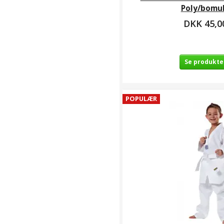
Bo- / Jo-stave
(
8
)
Poly/bomu
Bokken / Shoto /
DKK 45,0
Tanto / Shinai
(
5
)
Boksebandager/Inderhandske
(
3
)
Se produkte
Boksehandsker
(
13
)
Boksehandsker
POPULÆR
og udstyr til børn
(
11
)
BOKSNING
(
17
)
Børne- / junior
gier
(
5
)
Brædstrup
Shotokan Karate
(
9
)
Brystbeskyttere
(
1
)