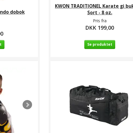
KWON TRADITIONEL Karate gi buk
ndo dobok
Sort - 8 oz.
Pris fra
DKK 199,00
00
t
Se produktet