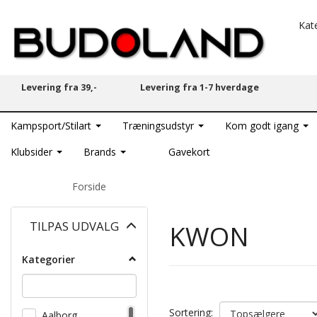
Kat
Levering fra 39,-
Levering fra 1-7 hverdage
Kampsport/Stilart
Træningsudstyr
Kom godt igang
Klubsider
Brands
Gavekort
Forside
Skifte
TILPAS UDVALG
KWON
filter
Kategorier
Sortering:
Aalborg