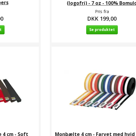
pers
(logofri) - 7 oz - 100% Bomul
Pris fra
00
DKK 199,00
t
Se produktet
 4 cm - Soft
Monbælte 4 cm - Farvet med hvid