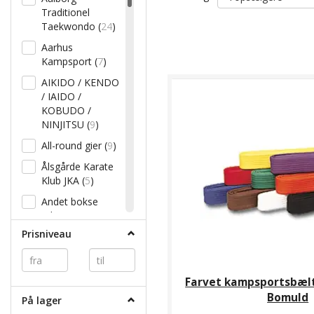
Traditionel
Taekwondo
(
24
)
Aarhus
Kampsport
(
7
)
AIKIDO / KENDO
/ IAIDO /
KOBUDO /
NINJITSU
(
9
)
All-round gier
(
9
)
Ålsgårde Karate
Klub JKA
(
5
)
Andet bokse
udstyr
(
1
)
Prisniveau
Andet
træningsudstyr
(
8
)
Andet udstyr
(
7
)
Farvet kampsportsbælt
Andet udstyr til
Bomuld
På lager
Kenpo etc.
(
3
)