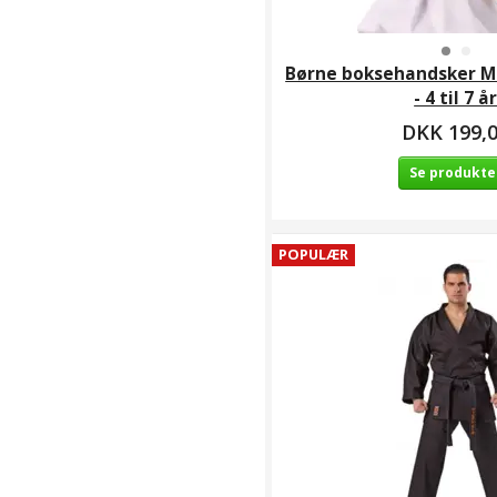
Klubsider /
Taekwondo
Klubber / Yeo
Børne boksehandsker MI
Myeong
- 4 til 7 å
Taekwondo /
Doboks / Dragter
DKK 199,
(
7
)
Se produkte
Dragter og sko
(
9
)
Entry Berserker-
Level
(
13
)
POPULÆR
ESCRIMA / KALI /
ARNIS
(
11
)
Farvede bælter
(
5
)
Flerfarvede
Mon-/Juniorbælter
(
8
)
Fod og