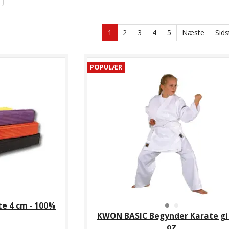
1
2
3
4
5
Næste
Sids
POPULÆR
e 4 cm - 100%
KWON BASIC Begynder Karate gi 
oz