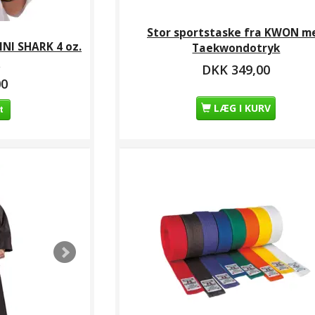
Stor sportstaske fra KWON m
NI SHARK 4 oz.
Taekwondotryk
r
DKK 349,00
00
LÆG I KURV
t