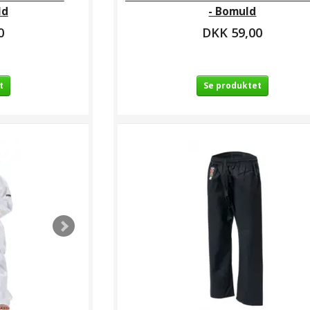
ld
- Bomuld
0
DKK 59,00
t
Se produktet