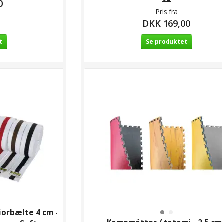
0
Pris fra
DKK 169,00
t
Se produktet
te /
Bind-let Monbælte /
Kampmåtter / tatami -
Klar
 4 cm -
juniorbælte 4 cm -
2,5 cm - Rød/sort el.
vet streg
Hvid med farvet streg
Træ/Sand Grå/gul - CE
uld
- Soft Poly/bomuld
,00
DKK 49,00
DKK 349,00
iorbælte 4 cm -