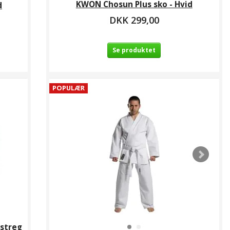
KWON Chosun Plus sko - Hvid
d
DKK 299,00
Se produktet
POPULÆR
 streg