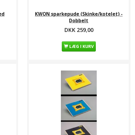
ed
KWON sparkepude (Skinke/kotelet) -
Dobbelt
DKK 259,00
LÆG I KURV