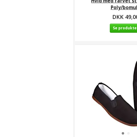
Hvid med farvet st
Beklædning /
Poly/bomu
dragter
(
6
)
DKK 49,0
Berserker
(
19
)
Se produkte
Klubsider /
Taekwondo
Klubber /
Taekwondo
Team Horsens /
Beskyttelse
(
13
)
Klubsider /
Taekwondo
Klubber / Yeo
Myeong
Taekwondo /
Beskyttelse
(
13
)
Klubsider / Karate
Klubber / Odense
Karate-Do Ichiro /
Beskyttelse
(
6
)