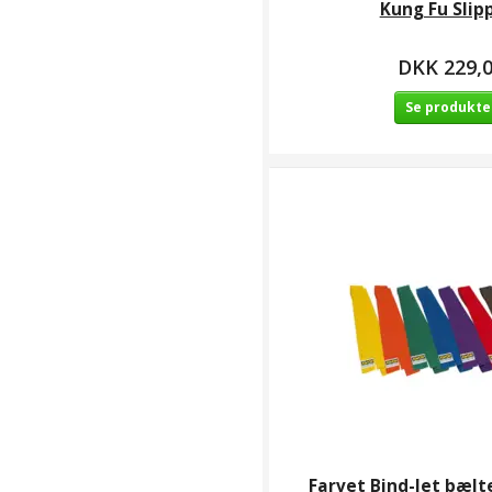
Klubsider / Karate
Kung Fu Slip
Klubber / Ashihara
Karate Grenaa /
DKK 229,
Beskyttelse
(
4
)
Klubsider / Karate
Se produkte
Klubber /
Shotogakusha /
Beskyttelse
(
2
)
Klubsider / Andre
sportsgrene / BGI
Akademiet /
Beskyttelse
(
5
)
Beskyttelse og
udstyr
(
23
)
Beskyttelses
udstyr
(
9
)
Beskyttelsesudstyr
(
16
)
BGI Akademiet
(
2
)
Farvet Bind-let bælte