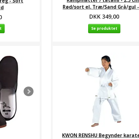
Kampmåtter / tatami - 2,5 cm
reg - Soft
Rød/sort el. Træ/Sand Grå/gul -
ld
DKK 349,00
0
t
Se produktet
KWON RENSHU Begynder karate