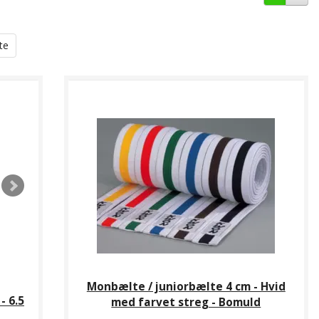
te
Monbælte / juniorbælte 4 cm - Hvid
- 6.5
med farvet streg - Bomuld