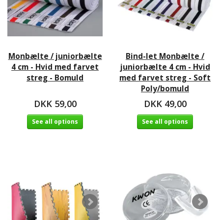
Monbælte / juniorbælte
Bind-let Monbælte /
4 cm - Hvid med farvet
juniorbælte 4 cm - Hvid
streg - Bomuld
med farvet streg - Soft
Poly/bomuld
DKK 59,00
DKK 49,00
See all options
See all options