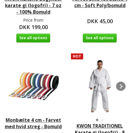
karate gi (logofri) - 7 oz
cm - Soft Poly/bomuld
- 100% Bomuld
Price from
DKK 45,00
DKK 199,00
See all options
See all options
HOT
Monbælte 4 cm - Farvet
KWON TRADITIONEL
med hvid streg - Bomuld
Karate gi (logofri) - 8