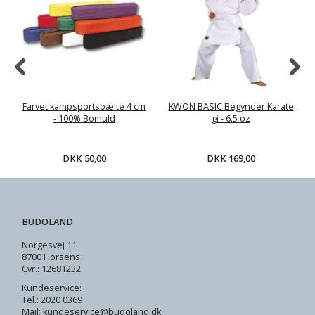
Farvet kampsportsbælte 4 cm
KWON BASIC Begynder Karate
- 100% Bomuld
gi - 6.5 oz
DKK 50,00
DKK 169,00
BUDOLAND
Norgesvej 11
8700 Horsens
Cvr.: 12681232
Kundeservice:
Tel.: 2020 0369
Mail: kundeservice@budoland.dk