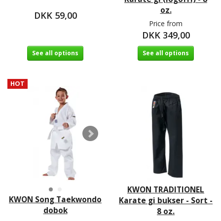
oz.
DKK 59,00
Price from
DKK 349,00
See all options
See all options
HOT
KWON TRADITIONEL
KWON Song Taekwondo
Karate gi bukser - Sort -
dobok
8 oz.