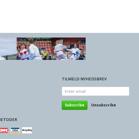
DKK 39,00
TILMELD NYHEDSBREV
Enter
email
Subscribe
Unsubscribe
METODER