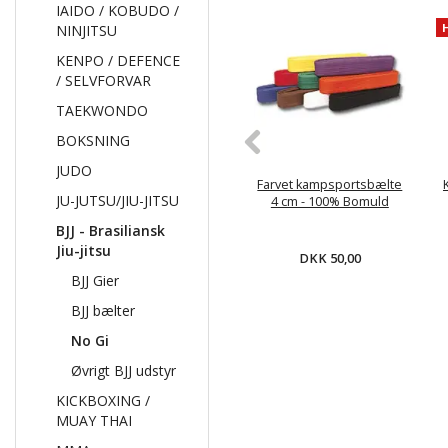
IAIDO / KOBUDO /
NINJITSU
KENPO / DEFENCE
/ SELVFORVAR
TAEKWONDO
BOKSNING
JUDO
Farvet kampsportsbælte
JU-JUTSU/JIU-JITSU
4 cm - 100% Bomuld
BJJ - Brasiliansk
Jiu-jitsu
DKK 50,00
BJJ Gier
BJJ bælter
No Gi
Øvrigt BJJ udstyr
KICKBOXING /
MUAY THAI