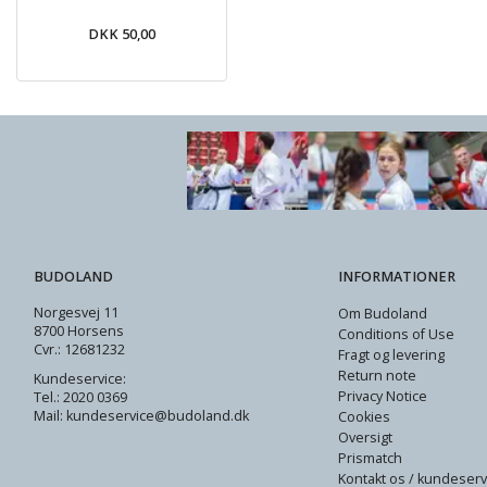
- Bom
DKK 50,00
DKK 169,00
DKK 59
BUDOLAND
INFORMATIONER
Norgesvej 11
Om Budoland
8700 Horsens
Conditions of Use
Cvr.: 12681232
Fragt og levering
Return note
Kundeservice:
Privacy Notice
Tel.: 2020 0369
Mail: kundeservice@budoland.dk
Cookies
Oversigt
Prismatch
Kontakt os / kundeserv