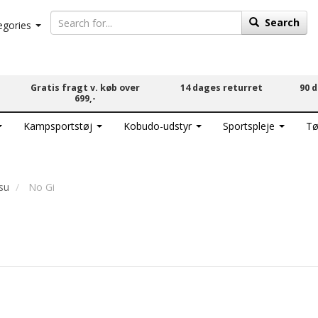
Search
egories
Gratis fragt v. køb over
14 dages returret
90 
699,-
Kampsportstøj
Kobudo-udstyr
Sportspleje
Tø
tsu
No Gi