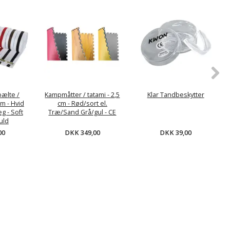
bælte /
Kampmåtter / tatami - 2,5
Klar Tandbeskytter
m - Hvid
cm - Rød/sort el.
g - Soft
Træ/Sand Grå/gul - CE
uld
DKK 349,00
DKK 39,00
00