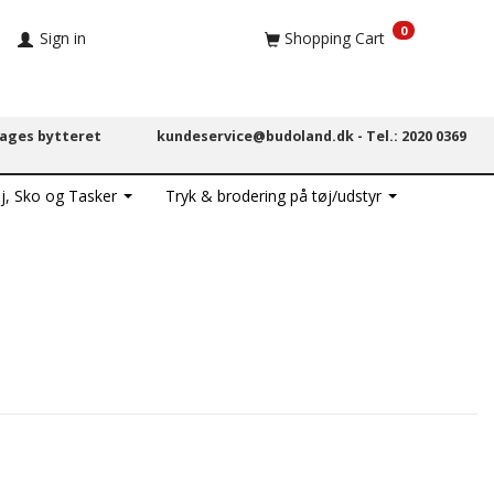
0
Sign in
Shopping Cart
dages bytteret
kundeservice@budoland.dk -
Tel.: 2020 0369
j, Sko og Tasker
Tryk & brodering på tøj/udstyr