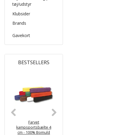
tøj/udstyr
Klubsider
Brands
Gavekort
BESTSELLERS
HOT
Farvet
KWON BASIC
Monbæl
kampsportsbælte 4
Begynder Karate gi -
juniorbælte
cm - 100% Bomuld
6.5 oz
Hvid med far