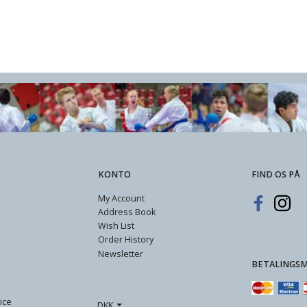
uld
- Soft Poly/bomuld
,00
DKK 49,00
DKK 349,00
KONTO
FIND OS PÅ
My Account
Address Book
Wish List
Order History
Newsletter
BETALINGS
ice
DKK