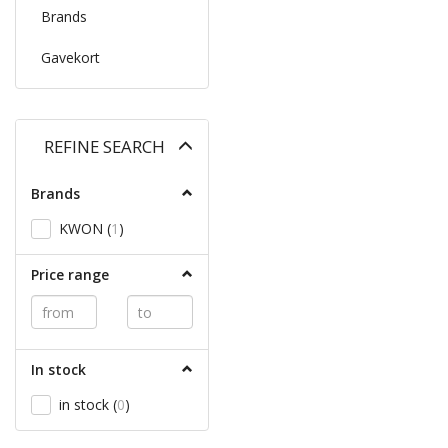
Brands
Gavekort
Toggle
REFINE SEARCH
filter
Brands
KWON
(
1
)
Price range
In stock
in stock
(
0
)