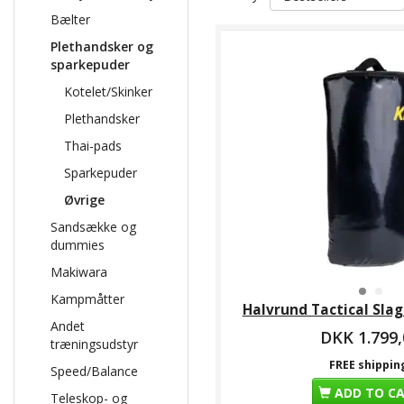
Bælter
Plethandsker og
sparkepuder
Kotelet/Skinker
Plethandsker
Thai-pads
Sparkepuder
Øvrige
Sandsække og
dummies
Makiwara
Kampmåtter
Halvrund Tactical Sla
Andet
DKK 1.799,
træningsudstyr
FREE shippin
Speed/Balance
ADD TO C
Teleskop- og