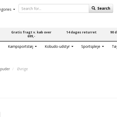
Search
egories
Gratis fragt v. køb over
14 dages returret
90 
699,-
Kampsportstøj
Kobudo-udstyr
Sportspleje
Tø
epuder
Øvrige