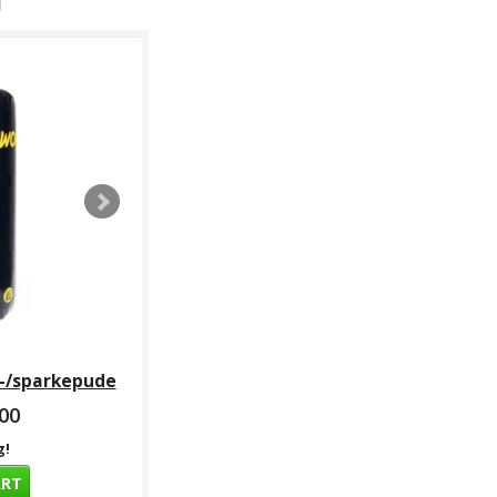
g-/sparkepude
00
g!
ART