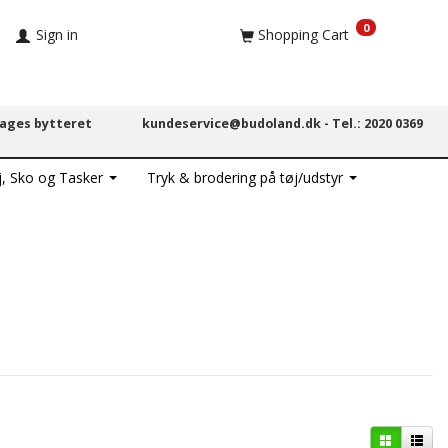
0
Sign in
Shopping Cart
dages bytteret
kundeservice@budoland.dk -
Tel.: 2020 0369
j, Sko og Tasker
Tryk & brodering på tøj/udstyr