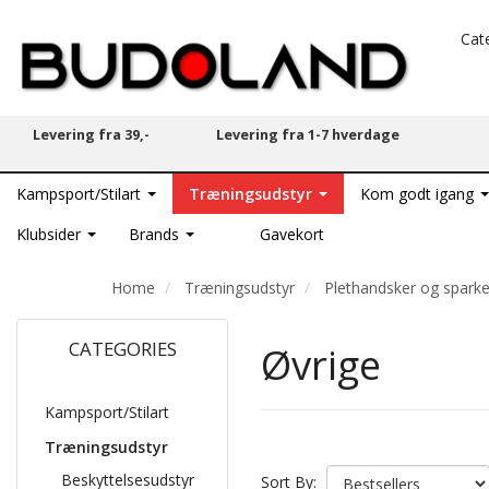
Cat
Levering fra 39,-
Levering fra 1-7 hverdage
Kampsport/Stilart
Træningsudstyr
Kom godt igang
Klubsider
Brands
Gavekort
Home
Træningsudstyr
Plethandsker og spark
CATEGORIES
Øvrige
Kampsport/Stilart
Træningsudstyr
Beskyttelsesudstyr
Sort By: