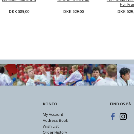
Hvid/rø
DKK 589,00
DKK 529,00
DKK 529,
ngsdragt
KWON Træningsdragt
Tracksuit, TOKAIDO
Vest,
rt/hvid
PERFORMANCE
Team, blue
MICRO - Hvid/rød
9,00
DKK 529,00
DKK 799,00
D
KONTO
FIND OS PÅ
My Account
Address Book
Wish List
Order History