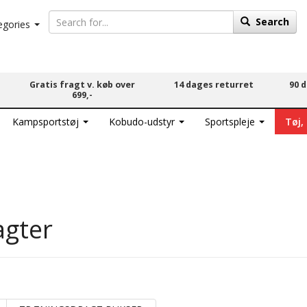
Search
egories
Gratis fragt v. køb over
14 dages returret
90 
699,-
Kampsportstøj
Kobudo-udstyr
Sportspleje
Tøj,
agter