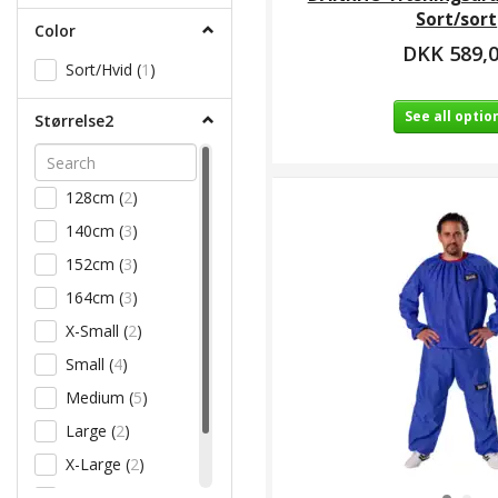
X-Large
(
1
)
Sort/sort
Color
XX-Large
(
1
)
DKK 589,
Sort/Hvid
(
1
)
XXX-Large
(
1
)
See all optio
Størrelse2
128cm
(
2
)
140cm
(
3
)
152cm
(
3
)
164cm
(
3
)
X-Small
(
2
)
Small
(
4
)
Medium
(
5
)
Large
(
2
)
X-Large
(
2
)
XX-Large
(
2
)