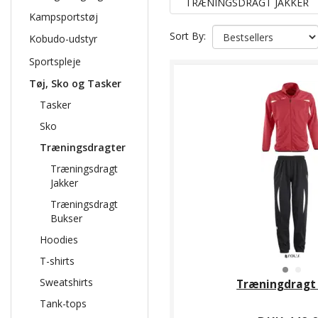
TRÆNINGSDRAGT JAKKER
Kampsportstøj
Sort By:
Kobudo-udstyr
Sportspleje
Tøj, Sko og Tasker
Tasker
Sko
Træningsdragter
Træningsdragt
Jakker
Træningsdragt
Bukser
Hoodies
T-shirts
Sweatshirts
Træningdragt
Tank-tops