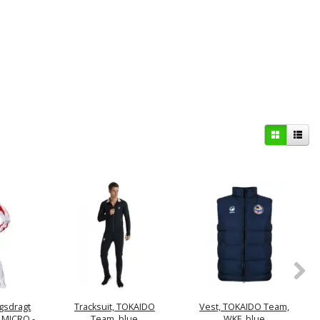
gsdragt
Tracksuit, TOKAIDO
Vest, TOKAIDO Team,
MICRO -
Team, blue
WKF, blue