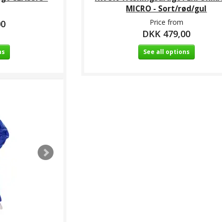
MICRO - Sort/rød/gul
Price from
00
DKK 479,00
ns
See all options