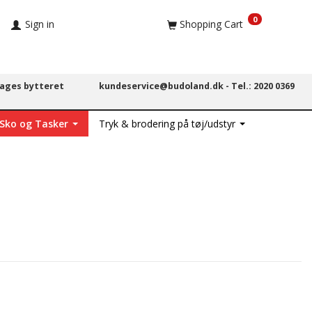
0
Sign in
Shopping Cart
dages bytteret
kundeservice@budoland.dk -
Tel.: 2020 0369
 Sko og Tasker
Tryk & brodering på tøj/udstyr