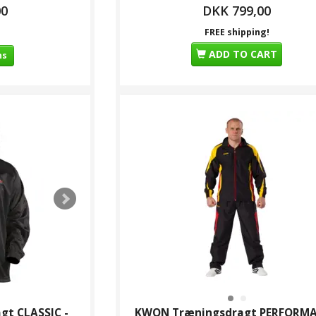
00
DKK 799,00
FREE shipping!
ADD TO CART
ns
t CLASSIC -
KWON Træningsdragt PERFORM