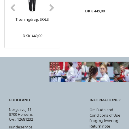
DKK 449,00
Træningdragt SOLS
DANRHO
KWON Træni
Træningsdragt
SHORE - So
CLASSIC - Sort/hvid
DKK 449,00
DKK 589,00
DKK 52
BUDOLAND
INFORMATIONER
Norgesvej 11
Om Budoland
8700 Horsens
Conditions of Use
Cvr.: 12681232
Fragt og levering
Return note
Kundeservice: