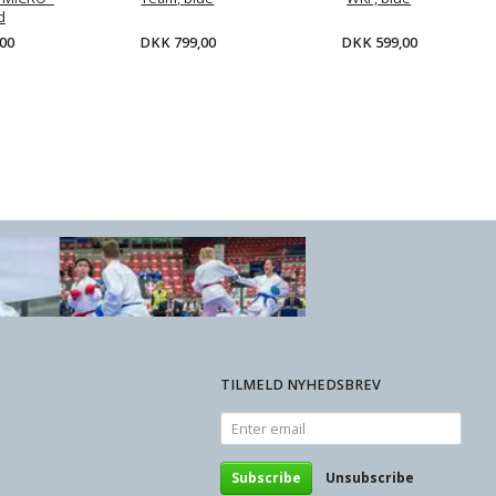
d
DKK 799,00
DKK 599,00
00
 TOKAIDO Team,
WKF, blue
KK 599,00
TILMELD NYHEDSBREV
Enter
email
Subscribe
Unsubscribe