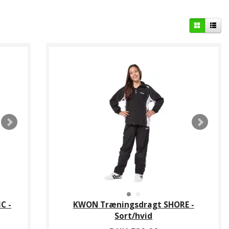
C -
KWON Træningsdragt SHORE -
Sort/hvid