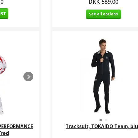
00
DKK 589,00
ART
See all options
 PERFORMANCE
Tracksuit, TOKAIDO Team, bl
/rød