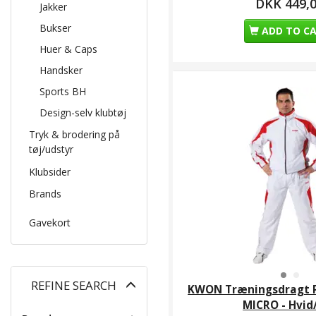
DKK 449,
Jakker
Bukser
ADD TO C
Huer & Caps
Handsker
Sports BH
Design-selv klubtøj
Tryk & brodering på
tøj/udstyr
Klubsider
Brands
Gavekort
Toggle
REFINE SEARCH
KWON Træningsdragt
filter
MICRO - Hvid