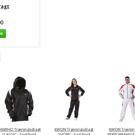
ragt
00
ns
ANRHO Træningsdragt
KWON Træningsdragt
KWON Trænin
CLASSIC - Sort/hvid
SHORE - Sort/hvid
PERFORMANCE 