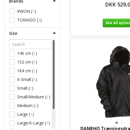
Brands
DKK 529,
KWON
(
7
)
TOKAIDO
(
2
)
See all optio
Size
140 cm
(
1
)
152 cm
(
1
)
164 cm
(
1
)
X-Small
(
1
)
Small
(
2
)
Small/Medium
(
1
)
Medium
(
2
)
Large
(
1
)
Large/X-Large
(
1
)
DANRHO Træningsdrag