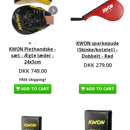
KWON sparkepude
KWON Plethandske -
(Skinke/kotelet) -
sæt - Ægte læder -
Dobbelt - Rød
24x5cm
DKK 279,00
DKK 749,00
FREE shipping!
ADD TO CART
ADD TO CART