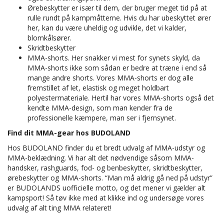
Ørebeskytter er især til dem, der bruger meget tid på at
rulle rundt på kampmåtterne. Hvis du har ubeskyttet ører
her, kan du være uheldig og udvikle, det vi kalder,
blomkålsører.
Skridtbeskytter
MMA-shorts. Her snakker vi mest for synets skyld, da
MMA-shorts ikke som sådan er bedre at træne i end så
mange andre shorts. Vores MMA-shorts er dog alle
fremstillet af let, elastisk og meget holdbart
polyestermateriale. Hertil har vores MMA-shorts også det
kendte MMA-design, som man kender fra de
professionelle kæmpere, man ser i fjernsynet.
Find dit MMA-gear hos BUDOLAND
Hos BUDOLAND finder du et bredt udvalg af MMA-udstyr og
MMA-beklædning. Vi har alt det nødvendige såsom MMA-
handsker, rashguards, fod- og benbeskytter, skridtbeskytter,
ørebeskytter og MMA-shorts. “Man må aldrig gå ned på udstyr”
er BUDOLANDS uofficielle motto, og det mener vi gælder alt
kampsport! Så tøv ikke med at klikke ind og undersøge vores
udvalg af alt ting MMA relateret!