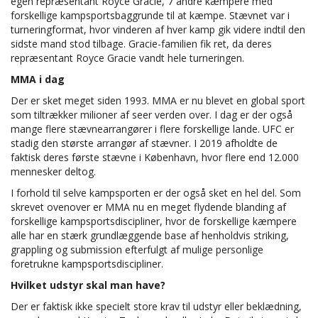
egen repræsentant Royce Gracie, 7 andre kæmpere med
forskellige kampsportsbaggrunde til at kæmpe. Stævnet var i
turneringformat, hvor vinderen af hver kamp gik videre indtil den
sidste mand stod tilbage. Gracie-familien fik ret, da deres
repræsentant Royce Gracie vandt hele turneringen.
MMA i dag
Der er sket meget siden 1993. MMA er nu blevet en global sport
som tiltrækker milioner af seer verden over. I dag er der også
mange flere stævnearrangører i flere forskellige lande. UFC er
stadig den største arrangør af stævner. I 2019 afholdte de
faktisk deres første stævne i København, hvor flere end 12.000
mennesker deltog.
I forhold til selve kampsporten er der også sket en hel del. Som
skrevet ovenover er MMA nu en meget flydende blanding af
forskellige kampsportsdiscipliner, hvor de forskellige kæmpere
alle har en stærk grundlæggende base af henholdvis striking,
grappling og submission efterfulgt af mulige personlige
foretrukne kampsportsdiscipliner.
Hvilket udstyr skal man have?
Der er faktisk ikke specielt store krav til udstyr eller beklædning,