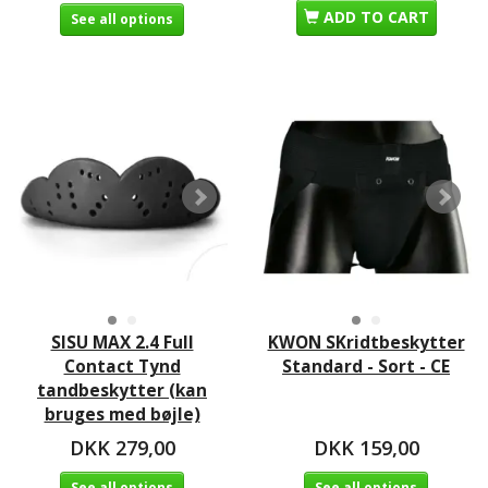
ADD TO CART
See all options
SISU MAX 2.4 Full
KWON SKridtbeskytter
Contact Tynd
Standard - Sort - CE
tandbeskytter (kan
bruges med bøjle)
DKK 279,00
DKK 159,00
See all options
See all options