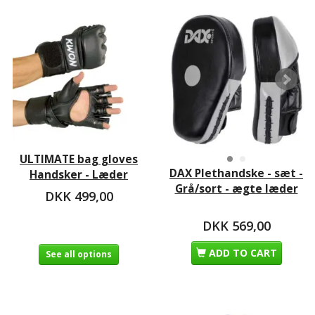
ULTIMATE bag gloves
DAX Plethandske - sæt -
Handsker - Læder
Grå/sort - ægte læder
DKK 499,00
DKK 569,00
ADD TO CART
See all options