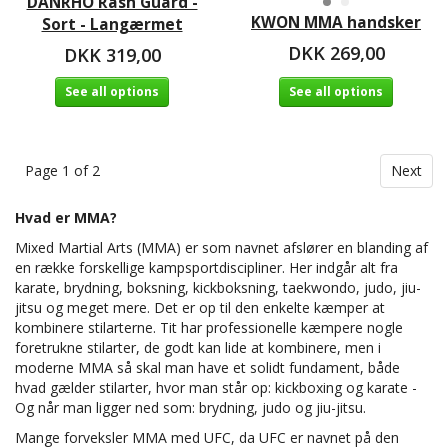
DANRHO Rash Guard -
KWON MMA handsker
Sort - Langærmet
DKK 269,00
DKK 319,00
See all options
See all options
Page 1 of 2
Next
Hvad er MMA?
Mixed Martial Arts (MMA) er som navnet afslører en blanding af
en række forskellige kampsportdiscipliner. Her indgår alt fra
karate, brydning, boksning, kickboksning, taekwondo, judo, jiu-
jitsu og meget mere. Det er op til den enkelte kæmper at
kombinere stilarterne. Tit har professionelle kæmpere nogle
foretrukne stilarter, de godt kan lide at kombinere, men i
moderne MMA så skal man have et solidt fundament, både
hvad gælder stilarter, hvor man står op: kickboxing og karate -
Og når man ligger ned som: brydning, judo og jiu-jitsu.
Mange forveksler MMA med UFC, da UFC er navnet på den