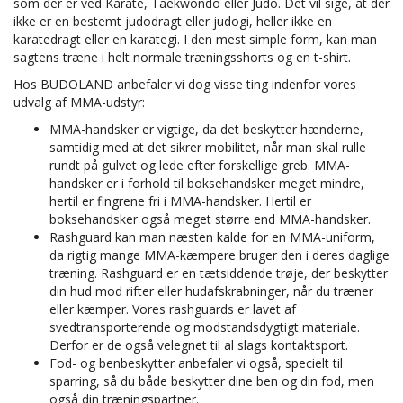
som der er ved Karate, Taekwondo eller Judo. Det vil sige, at der
ikke er en bestemt judodragt eller judogi, heller ikke en
karatedragt eller en karategi. I den mest simple form, kan man
sagtens træne i helt normale træningsshorts og en t-shirt.
Hos BUDOLAND anbefaler vi dog visse ting indenfor vores
udvalg af MMA-udstyr:
MMA-handsker er vigtige, da det beskytter hænderne,
samtidig med at det sikrer mobilitet, når man skal rulle
rundt på gulvet og lede efter forskellige greb. MMA-
handsker er i forhold til boksehandsker meget mindre,
hertil er fingrene fri i MMA-handsker. Hertil er
boksehandsker også meget større end MMA-handsker.
Rashguard kan man næsten kalde for en MMA-uniform,
da rigtig mange MMA-kæmpere bruger den i deres daglige
træning. Rashguard er en tætsiddende trøje, der beskytter
din hud mod rifter eller hudafskrabninger, når du træner
eller kæmper. Vores rashguards er lavet af
svedtransporterende og modstandsdygtigt materiale.
Derfor er de også velegnet til al slags kontaktsport.
Fod- og benbeskytter anbefaler vi også, specielt til
sparring, så du både beskytter dine ben og din fod, men
også din træningspartner.