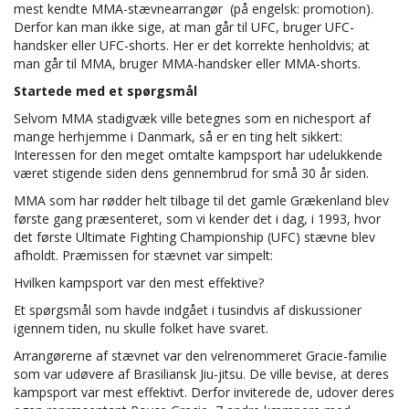
mest kendte MMA-stævnearrangør (på engelsk: promotion).
Derfor kan man ikke sige, at man går til UFC, bruger UFC-
handsker eller UFC-shorts. Her er det korrekte henholdvis; at
man går til MMA, bruger MMA-handsker eller MMA-shorts.
Startede med et spørgsmål
Selvom MMA stadigvæk ville betegnes som en nichesport af
mange herhjemme i Danmark, så er en ting helt sikkert:
Interessen for den meget omtalte kampsport har udelukkende
været stigende siden dens gennembrud for små 30 år siden.
MMA som har rødder helt tilbage til det gamle Grækenland blev
første gang præsenteret, som vi kender det i dag, i 1993, hvor
det første Ultimate Fighting Championship (UFC) stævne blev
afholdt. Præmissen for stævnet var simpelt:
Hvilken kampsport var den mest effektive?
Et spørgsmål som havde indgået i tusindvis af diskussioner
igennem tiden, nu skulle folket have svaret.
Arrangørerne af stævnet var den velrenommeret Gracie-familie
som var udøvere af Brasiliansk Jiu-jitsu. De ville bevise, at deres
kampsport var mest effektivt. Derfor inviterede de, udover deres