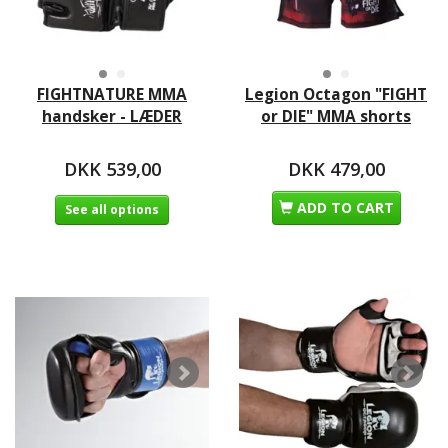
FIGHTNATURE MMA
Legion Octagon "FIGHT
handsker - LÆDER
or DIE" MMA shorts
DKK 539,00
DKK 479,00
ADD TO CART
See all options