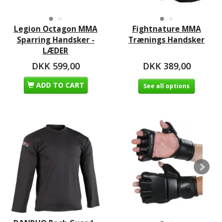
Legion Octagon MMA
Fightnature MMA
Sparring Handsker -
Trænings Handsker
LÆDER
DKK 599,00
DKK 389,00
ADD TO CART
See all options