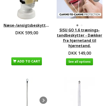
Næse-/ansigtsbeskytter
SISU GO 1.6 trænings-
DKK 599,00
tandbeskytter - Dækker
fra hjørnetand til
hjørnetand.
DKK 149,00
ADD TO CART
See all options