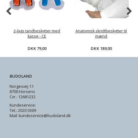
2-lags tandbeskytter med
Anatomisk skridtbeskytter til
kasse - CE
mænd
DKK 79,00
DKK 189,00
BUDOLAND
Norgesvej 11
8700 Horsens
Cvr.: 12681232
Kundeservice:
Tel.: 2020 0369
Mail: kundeservice@budoland.dk