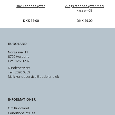
Klar Tandbeskytter
2-lags tandbeskytter med
kasse - CE
DKK 39,00
DKK 79,00
BUDOLAND
Norgesvej 11
8700 Horsens
Cvr.: 12681232
Kundeservice:
Tel.: 2020 0369
Mail: kundeservice@budoland.dk
INFORMATIONER
Om Budoland
Conditions of Use