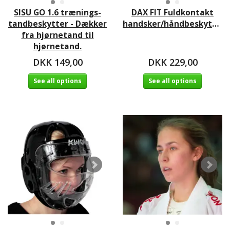
SISU GO 1.6 trænings-
DAX FIT Fuldkontakt
tandbeskytter - Dækker
handsker/håndbeskytter
fra hjørnetand til
hjørnetand.
DKK 149,00
DKK 229,00
See all options
See all options