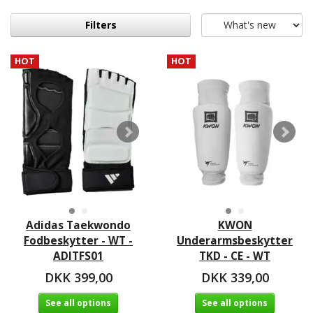
Filters
HOT
HOT
Adidas Taekwondo
KWON
Fodbeskytter - WT -
Underarmsbeskytter
ADITFS01
TKD - CE - WT
DKK 399,00
DKK 339,00
See all options
See all options