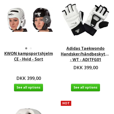
Adidas Taekwondo
KWON kampsportshjelm
Handsker/håndbeskytter
CE - Hvid - Sort
- WT - ADITFG01
DKK 399,00
DKK 399,00
See all options
See all options
HOT