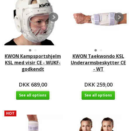
KWON Kampsportshjelm
KWON Taekwondo KSL
KSL med visir CE - WUKF-
Underarmsbeskytter CE
godkendt
- WT
DKK 689,00
DKK 259,00
See all options
See all options
HOT