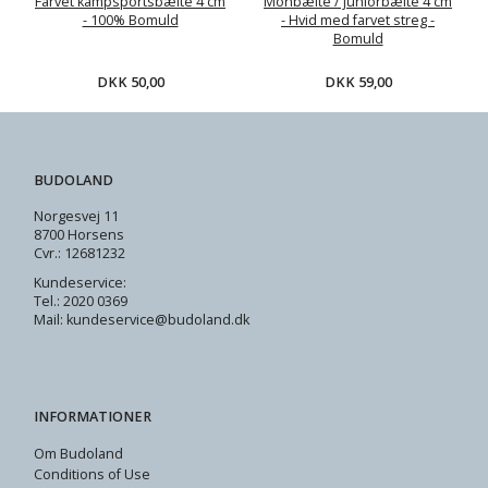
Farvet kampsportsbælte 4 cm
Monbælte / juniorbælte 4 cm
- 100% Bomuld
- Hvid med farvet streg -
Bomuld
DKK 50,00
DKK 59,00
BUDOLAND
Norgesvej 11
8700 Horsens
Cvr.: 12681232
Kundeservice:
Tel.: 2020 0369
Mail: kundeservice@budoland.dk
INFORMATIONER
Om Budoland
Conditions of Use