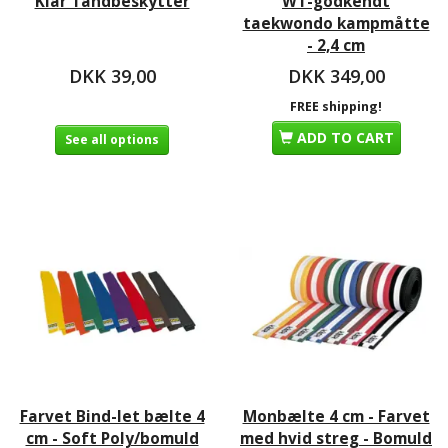
Klar Tandbeskytter
WT-godkendt
taekwondo kampmåtte
- 2,4 cm
DKK 39,00
DKK 349,00
FREE shipping!
ADD TO CART
See all options
Farvet Bind-let bælte 4
Monbælte 4 cm - Farvet
cm - Soft Poly/bomuld
med hvid streg - Bomuld