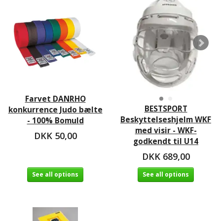
Farvet DANRHO
BESTSPORT
konkurrence Judo bælte
Beskyttelseshjelm WKF
- 100% Bomuld
med visir - WKF-
DKK 50,00
godkendt til U14
DKK 689,00
See all options
See all options