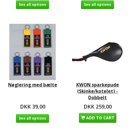
See all options
See all options
Nøglering med bælte
KWON sparkepude
(Skinke/kotelet) -
Dobbelt
DKK 39,00
DKK 259,00
ADD TO CART
See all options