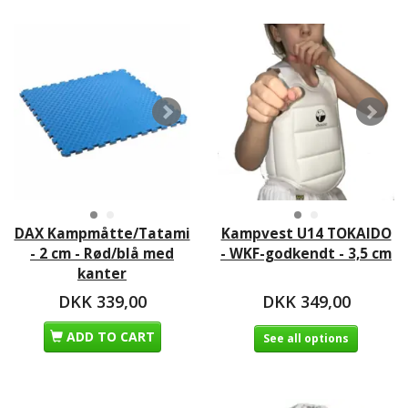
DAX Kampmåtte/Tatami
Kampvest U14 TOKAIDO
- 2 cm - Rød/blå med
- WKF-godkendt - 3,5 cm
kanter
DKK 339,00
DKK 349,00
ADD TO CART
See all options