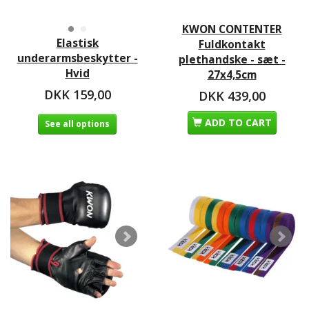
KWON CONTENTER
Elastisk
Fuldkontakt
underarmsbeskytter -
plethandske - sæt -
Hvid
27x4,5cm
DKK 159,00
DKK 439,00
ADD TO CART
See all options