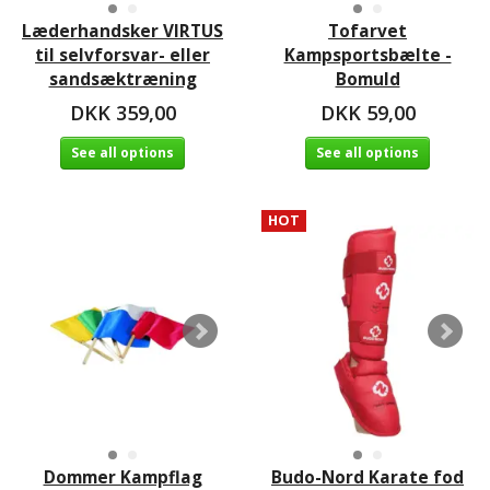
Læderhandsker VIRTUS
Tofarvet
til selvforsvar- eller
Kampsportsbælte -
sandsæktræning
Bomuld
DKK 359,00
DKK 59,00
See all options
See all options
HOT
Dommer Kampflag
Budo-Nord Karate fod