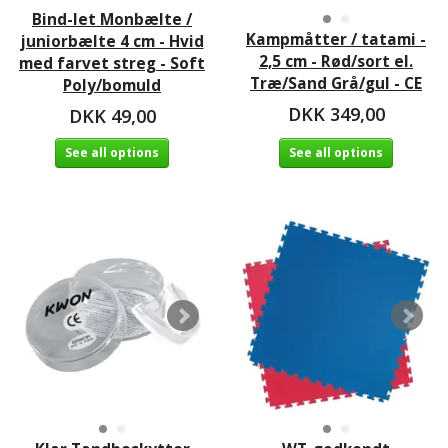
Bind-let Monbælte /
Kampmåtter / tatami -
juniorbælte 4 cm - Hvid
2,5 cm - Rød/sort el.
med farvet streg - Soft
Træ/Sand Grå/gul - CE
Poly/bomuld
DKK 349,00
DKK 49,00
See all options
See all options