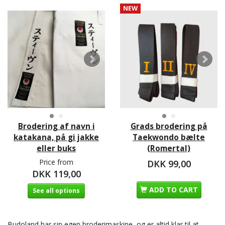
NEW
Brodering af navn i
Grads brodering på
katakana, på gi jakke
Taekwondo bælte
eller buks
(Romertal)
Price from
DKK 99,00
DKK 119,00
ADD TO CART
See all options
Budoland har sin egen broderimaskine, og er altid klar til at