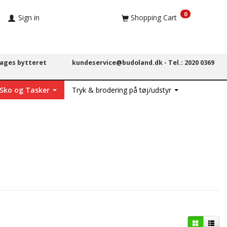
0
Sign in
Shopping Cart
dages bytteret
kundeservice@budoland.dk -
Tel.: 2020 0369
 Sko og Tasker
Tryk & brodering på tøj/udstyr