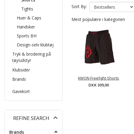
Sort By:
Tights
Huer & Caps
Mest populære i kategorien
Handsker
Sports BH
Design-selv klubtøj
Tryk & brodering på
tøj/udstyr
Klubsider
KWON Freefight Shorts
Brands
DKK 309,00
Gavekort
Toggle
REFINE SEARCH
filter
Brands