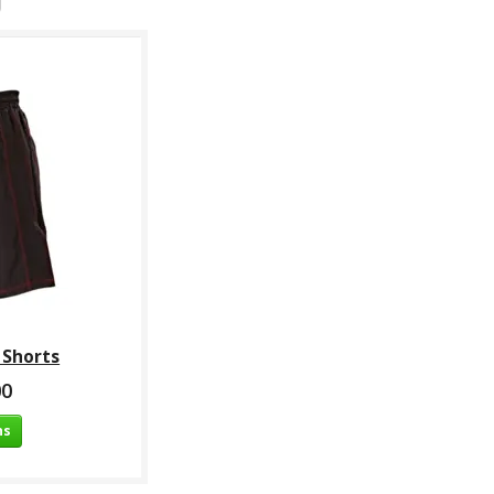
 Shorts
00
ns