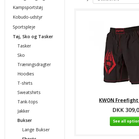
Kampsportstøj
Kobudo-udstyr
Sportspleje
Tøj, Sko og Tasker
Tasker
Sko
Træningsdragter
Hoodies
T-shirts
Sweatshirts
KWON Freefight
Tank-tops
DKK 309,
Jakker
Bukser
See all optio
Lange Bukser
Shorts