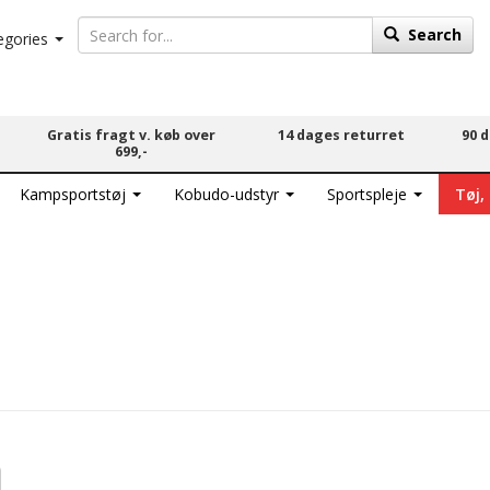
Search
egories
Gratis fragt v. køb over
14 dages returret
90 
699,-
Kampsportstøj
Kobudo-udstyr
Sportspleje
Tøj,