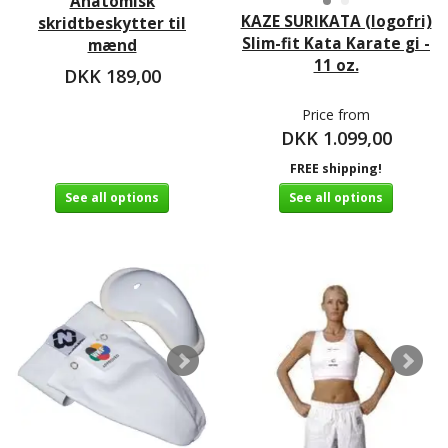
Anatomisk
KAZE SURIKATA (logofri)
skridtbeskytter til
Slim-fit Kata Karate gi -
mænd
11 oz.
DKK 189,00
Price from
DKK 1.099,00
FREE shipping!
See all options
See all options