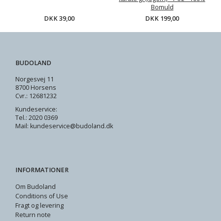
Bomuld
DKK 39,00
DKK 199,00
BUDOLAND
Norgesvej 11
8700 Horsens
Cvr.: 12681232
Kundeservice:
Tel.: 2020 0369
Mail: kundeservice@budoland.dk
INFORMATIONER
Om Budoland
Conditions of Use
Fragt og levering
Return note