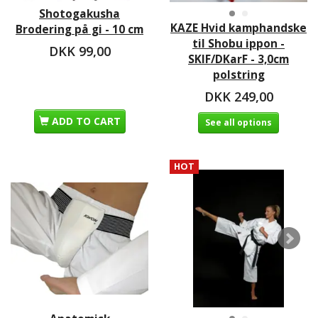
Shotogakusha
KAZE Hvid kamphandske
Brodering på gi - 10 cm
til Shobu ippon -
DKK 99,00
SKIF/DKarF - 3,0cm
polstring
DKK 249,00
ADD TO CART
See all options
HOT