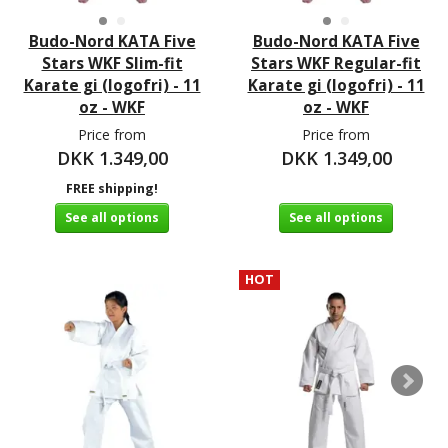
Budo-Nord KATA Five
Budo-Nord KATA Five
Stars WKF Slim-fit
Stars WKF Regular-fit
Karate gi (logofri) - 11
Karate gi (logofri) - 11
oz - WKF
oz - WKF
Price from
Price from
DKK 1.349,00
DKK 1.349,00
FREE shipping!
See all options
See all options
HOT