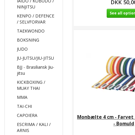
IAIDO / KOBUDO /
DKK 50,0
NINJITSU
See all optio
KENPO / DEFENCE
/ SELVFORVAR
TAEKWONDO
BOKSNING
JUDO
JU-JUTSU/JIU-JITSU
BJJ - Brasiliansk Jiu-
jitsu
KICKBOXING /
MUAY THAI
MMA
TAI-CHI
CAPOIERA
Monbælte 4 cm - Farvet
- Bomuld
ESCRIMA / KALI /
ARNIS