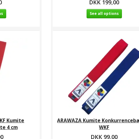
0
DKK 199,00
ns
See all options
WKF Kumite
ARAWAZA Kumite Konkurrencebæ
te 4 cm
WKF
00
DKK 99,00