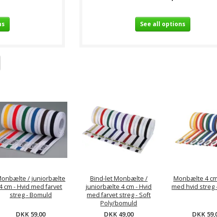
ns
See all options
onbælte / juniorbælte
Bind-let Monbælte /
Monbælte 4 cm 
4 cm - Hvid med farvet
juniorbælte 4 cm - Hvid
med hvid streg
streg - Bomuld
med farvet streg - Soft
Poly/bomuld
DKK 59,00
DKK 59,
DKK 49,00