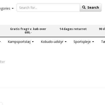
Search
egories
Gratis fragt v. køb over
14 dages returret
90 
699,-
Kampsportstøj
Kobudo-udstyr
Sportspleje
Tø
lter