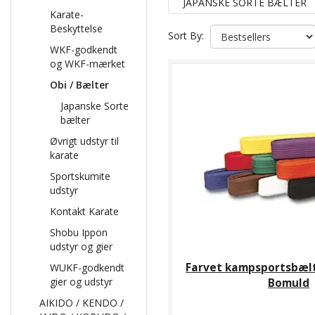
JAPANSKE SORTE BÆLTER
Karate-
Beskyttelse
Sort By:
WKF-godkendt
og WKF-mærket
Obi / Bælter
Japanske Sorte
bælter
Øvrigt udstyr til
karate
Sportskumite
udstyr
Kontakt Karate
Shobu Ippon
udstyr og gier
Farvet kampsportsbælt
WUKF-godkendt
gier og udstyr
Bomuld
AIKIDO / KENDO /