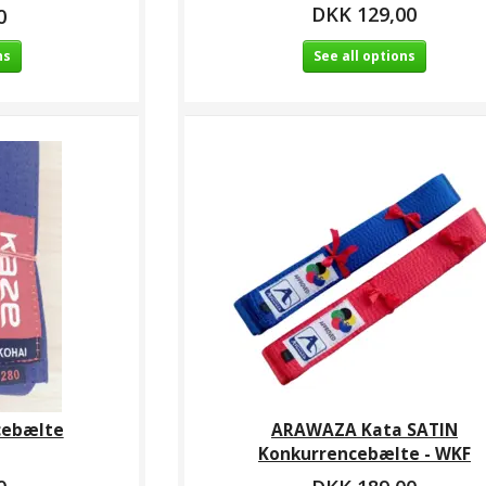
DKK 129,00
0
ns
See all options
cebælte
ARAWAZA Kata SATIN
Konkurrencebælte - WKF