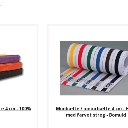
e 4 cm - 100%
Monbælte / juniorbælte 4 cm - 
med farvet streg - Bomuld