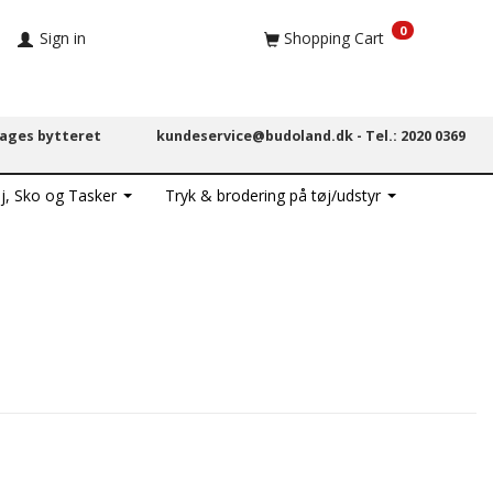
0
Sign in
Shopping Cart
dages bytteret
kundeservice@budoland.dk -
Tel.: 2020 0369
j, Sko og Tasker
Tryk & brodering på tøj/udstyr