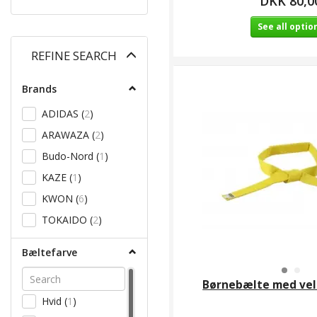
DKK 80,0
See all optio
Toggle
REFINE SEARCH
filter
Brands
ADIDAS
(
2
)
ARAWAZA
(
2
)
Budo-Nord
(
1
)
KAZE
(
1
)
KWON
(
6
)
TOKAIDO
(
2
)
Bæltefarve
Børnebælte med vel
Hvid
(
1
)