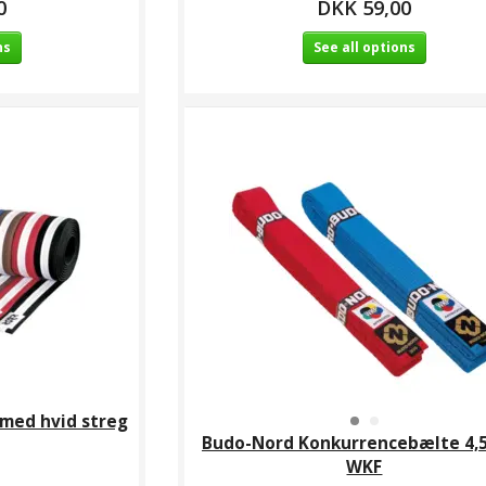
0
DKK 59,00
ns
See all options
 med hvid streg
Budo-Nord Konkurrencebælte 4,5
WKF