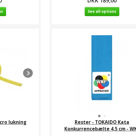
0
DKK 189,00
ns
See all options
cro lukning
Rester - TOKAIDO Kata
Konkurrencebælte 4,5 cm - W