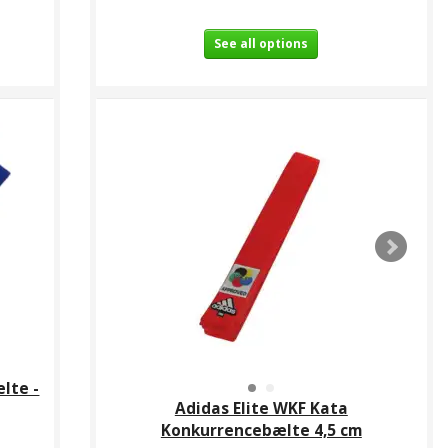
See all options
lte -
Adidas Elite WKF Kata
Konkurrencebælte 4,5 cm