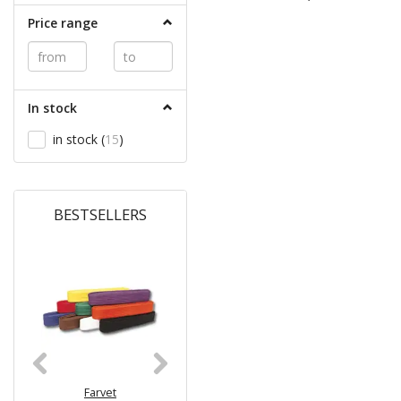
6 = 315cm
(
1
)
Price range
In stock
in stock
(
15
)
BESTSELLERS
Farvet
Monbælte /
Bind-let Mo