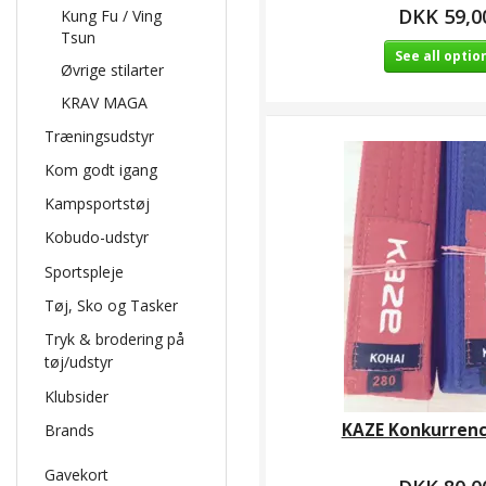
DKK 59,0
Kung Fu / Ving
Tsun
See all optio
Øvrige stilarter
KRAV MAGA
Træningsudstyr
Kom godt igang
Kampsportstøj
Kobudo-udstyr
Sportspleje
Tøj, Sko og Tasker
Tryk & brodering på
tøj/udstyr
Klubsider
KAZE Konkurren
Brands
Gavekort