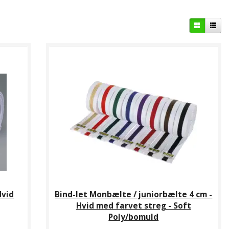
Hvid
Bind-let Monbælte / juniorbælte 4 cm -
Hvid med farvet streg - Soft
Poly/bomuld