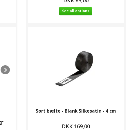
DKK 85,00
See all options
Sort bælte - Blank Silkesatin - 4 cm
KF
DKK 169,00