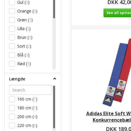
DKK 42,0
Gul
(
3
)
Orange
(
3
)
See all optio
Grøn
(
3
)
Lilla
(
3
)
Brun
(
3
)
Sort
(
2
)
Blå
(
3
)
Rød
(
3
)
Gul m/ hvid streg
(
1
)
Længde
Orange m/ hvid
streg
(
1
)
160 cm
(
1
)
Lilla m/ hvid streg
(
1
)
180 cm
(
1
)
Adidas Elite Soft 
Brun m/ hvid
200 cm
(
4
)
Konkurrencebæl
streg
(
1
)
220 cm
(
6
)
DKK 189,
Blå m/ hvid streg