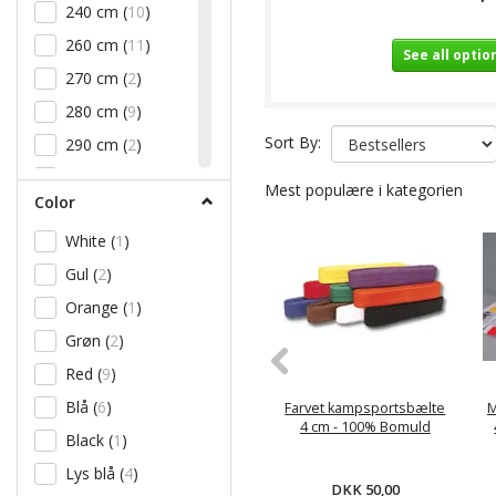
240 cm
(
10
)
(
1
)
260 cm
(
11
)
Rød m/ hvid streg
See all optio
(
1
)
270 cm
(
2
)
Sort m/ hvid streg
280 cm
(
9
)
(
1
)
Sort By:
290 cm
(
2
)
Grøn m/ hvid
300 cm
(
9
)
streg
(
1
)
Mest populære i kategorien
Color
310 cm
(
3
)
White
(
1
)
320 cm
(
8
)
Gul
(
2
)
330 cm
(
2
)
Orange
(
1
)
350 cm
(
1
)
Grøn
(
2
)
3 =255cm
(
2
)
Red
(
9
)
4 = 275cm
(
1
)
Blå
(
6
)
Farvet kampsportsbælte
M
4,5 = 285cm
(
1
)
4 cm - 100% Bomuld
Black
(
1
)
5 = 295cm
(
1
)
Lys blå
(
4
)
5,5 = 305cm
(
1
)
DKK 50,00