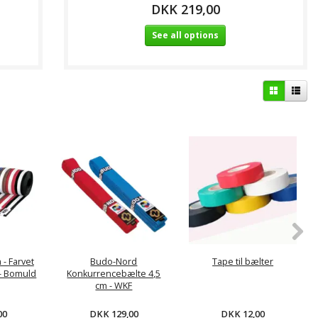
DKK 219,00
See all options
- Farvet
Budo-Nord
Tape til bælter
 - Bomuld
Konkurrencebælte 4,5
cm - WKF
00
DKK 129,00
DKK 12,00