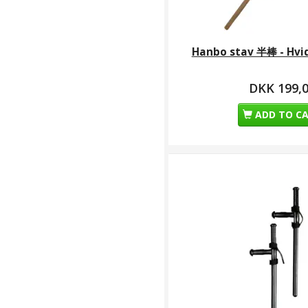
Hanbo stav 半棒 - Hvid
DKK 199,
ADD TO C