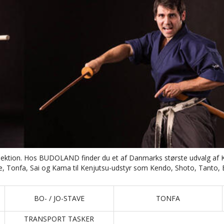
tion. Hos BUDOLAND finder du et af Danmarks største udvalg af KOBU
Tonfa, Sai og Kama til Kenjutsu-udstyr som Kendo, Shoto, Tanto, 
BO- / JO-STAVE
TONFA
TRANSPORT TASKER