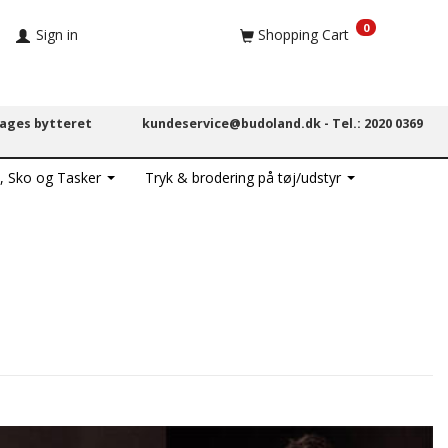
0
Sign in
Shopping Cart
dages bytteret
kundeservice@budoland.dk -
Tel.: 2020 0369
, Sko og Tasker
Tryk & brodering på tøj/udstyr