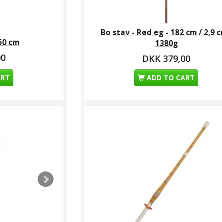
Bo stav - Rød eg - 182 cm / 2,9 c
 50 cm
1380g
00
DKK 379,00
ART
ADD TO CART