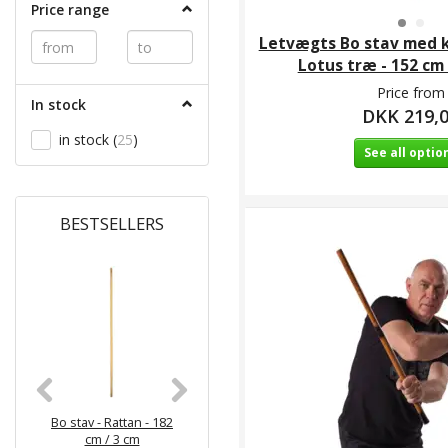
Price range
Letvægts Bo stav med k
Lotus træ - 152 cm 
Price from
In stock
DKK 219,
in stock
(
25
)
See all optio
BESTSELLERS
Bo stav - Rattan - 182
Bo stav - Tung eg - 183
Bo stav med
cm / 3 cm
cm / 3,2 cm / 1500g
ender - Bøg