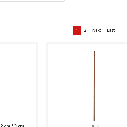
1
2
Next
Last
82 cm / 3 cm