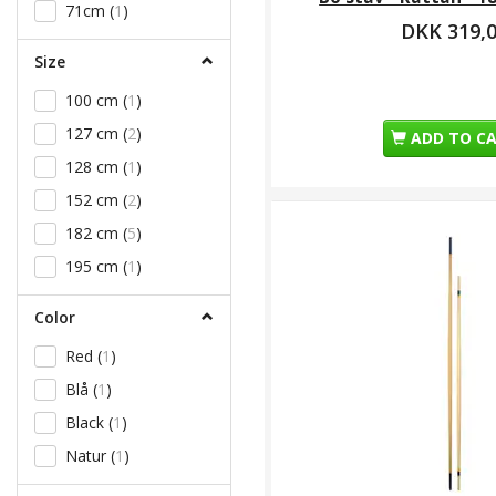
71cm
(
1
)
DKK 319,
Size
100 cm
(
1
)
127 cm
(
2
)
ADD TO C
128 cm
(
1
)
152 cm
(
2
)
182 cm
(
5
)
195 cm
(
1
)
Color
Red
(
1
)
Blå
(
1
)
Black
(
1
)
Natur
(
1
)