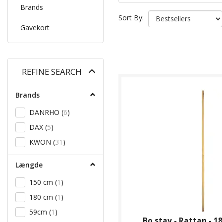
Brands
Sort By:
Gavekort
Toggle
REFINE SEARCH
filter
Brands
DANRHO
(
6
)
DAX
(
5
)
KWON
(
31
)
Længde
150 cm
(
1
)
180 cm
(
1
)
59cm
(
1
)
Bo stav - Rattan - 1