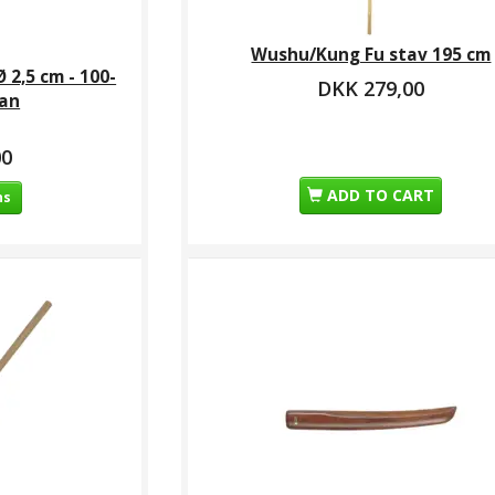
 cm
træ - 152 cm el. 182
cm
Wushu/Kung Fu stav 195 cm
9,00
DKK 219,00
DKK 319,00
D
Ø 2,5 cm - 100-
DKK 279,00
tan
00
ADD TO CART
ns