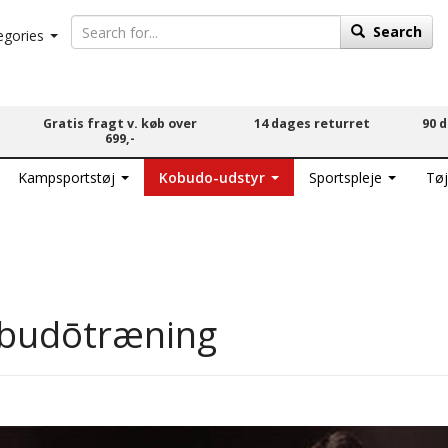
Search
egories
Gratis fragt v. køb over
14 dages returret
90 
699,-
Kampsportstøj
Kobudo-udstyr
Sportspleje
Tøj
kobudōtræning