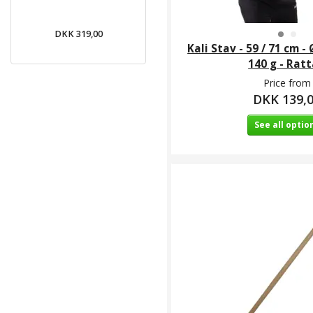
el. 182
DKK 319,00
DKK 399,00
DKK 28
Kali Stav - 59 / 71 cm - 
140 g - Rat
Price from
DKK 139,
See all optio