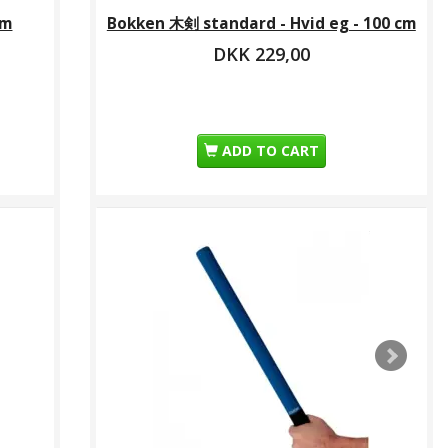
cm
Bokken 木剣 standard - Hvid eg - 100 cm
DKK 229,00
ADD TO CART
n 木剣 standard
id eg - 100 cm