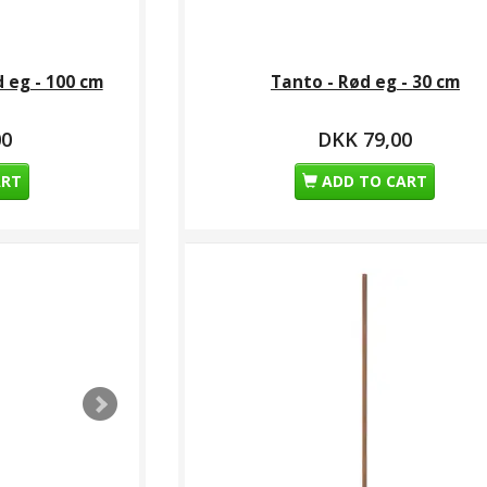
 eg - 100 cm
Tanto - Rød eg - 30 cm
00
DKK 79,00
ART
ADD TO CART