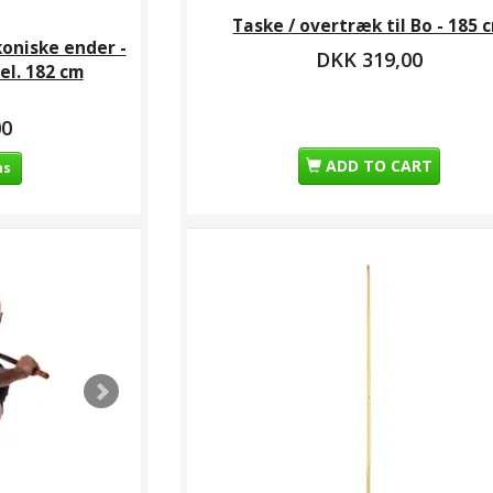
Taske / overtræk til Bo - 185 
oniske ender -
DKK 319,00
el. 182 cm
00
ADD TO CART
ns
 koniske
Letvægts Bo stav med
Taske / overtræk til Bo
Bokke
 - 152 cm
koniske ender - Lotus
- 185 cm
- Hv