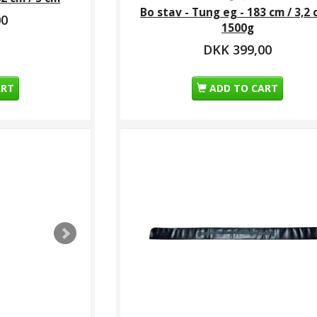
Bo stav - Tung eg - 183 cm / 3,2 
00
1500g
DKK 399,00
ART
ADD TO CART