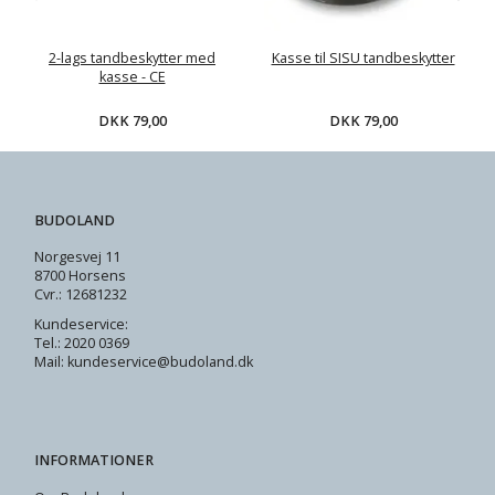
2-lags tandbeskytter med
Kasse til SISU tandbeskytter
kasse - CE
DKK 79,00
DKK 79,00
BUDOLAND
Norgesvej 11
8700 Horsens
Cvr.: 12681232
Kundeservice:
Tel.: 2020 0369
Mail: kundeservice@budoland.dk
INFORMATIONER