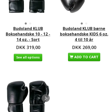
Budoland KLUB
Budoland KLUB børne
Boksehandske 10 - 12 -
boksehandske KIDS 6 oz.
14 oz. - Sort
4 til 10 år
DKK 319,00
DKK 269,00
ADD TO CART
See all options