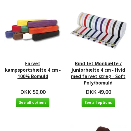
Farvet
Bind-let Monbælte /
kampsportsbælte 4 cm -
juniorbælte 4 cm - Hvid
100% Bomuld
med farvet streg - Soft
Poly/bomuld
DKK 50,00
DKK 49,00
See all options
See all options