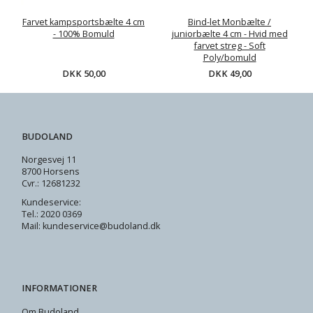
Farvet kampsportsbælte 4 cm
Bind-let Monbælte /
- 100% Bomuld
juniorbælte 4 cm - Hvid med
farvet streg - Soft
Poly/bomuld
DKK 50,00
DKK 49,00
BUDOLAND
Norgesvej 11
8700 Horsens
Cvr.: 12681232
Kundeservice:
Tel.: 2020 0369
Mail: kundeservice@budoland.dk
INFORMATIONER
Om Budoland