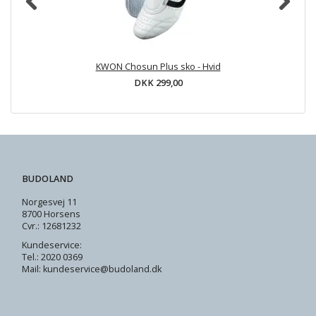
KWON Chosun Plus sko - Hvid
DKK 299,00
BUDOLAND
Norgesvej 11
8700 Horsens
Cvr.: 12681232
Kundeservice:
Tel.: 2020 0369
Mail: kundeservice@budoland.dk