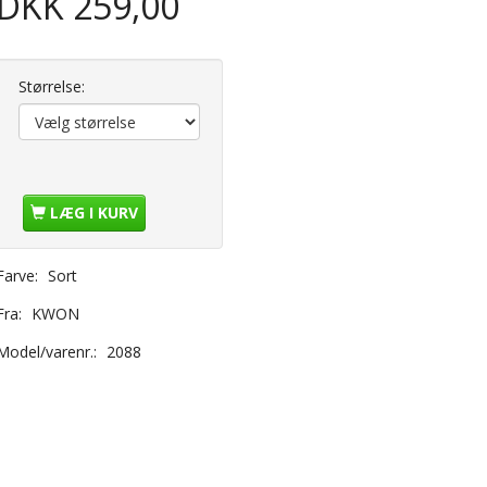
DKK 259,00
Størrelse:
LÆG I KURV
Farve:
Sort
Fra:
KWON
Model/varenr.:
2088