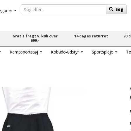
Søg
egorier
Gratis fragt v. køb over
14 dages returret
90 
699,-
Kampsportstøj
Kobudo-udstyr
Sportspleje
Tø