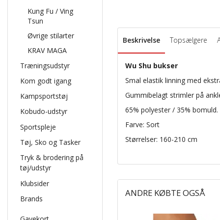
Kung Fu / Ving
Tsun
Øvrige stilarter
Beskrivelse
Topsælgere
KRAV MAGA
Træningsudstyr
Wu Shu bukser
Smal elastik linning med ekst
Kom godt igang
Gummibelagt strimler på ankle
Kampsportstøj
65% polyester / 35% bomuld.
Kobudo-udstyr
Farve: Sort
Sportspleje
Størrelser: 160-210 cm
Tøj, Sko og Tasker
Tryk & brodering på
tøj/udstyr
Klubsider
ANDRE KØBTE OGSÅ
Brands
Gavekort