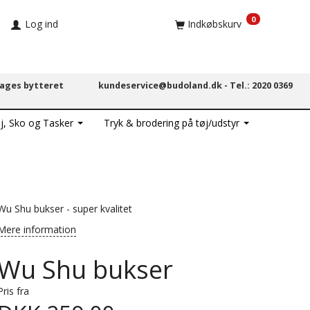
0
Log ind
Indkøbskurv
dages bytteret
kundeservice@budoland.dk -
Tel.: 2020 0369
j, Sko og Tasker
Tryk & brodering på tøj/udstyr
Wu Shu bukser - super kvalitet
Mere information
Wu Shu bukser
Pris fra