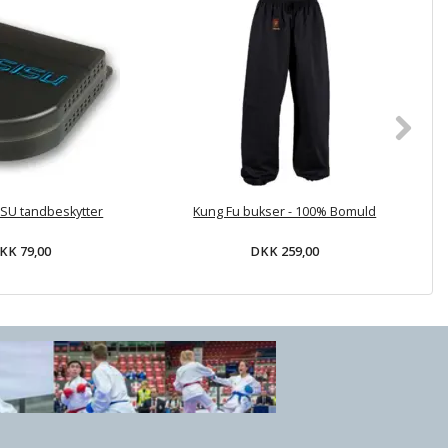
SISU tandbeskytter
Kung Fu bukser - 100% Bomuld
K
KK 79,00
DKK 259,00