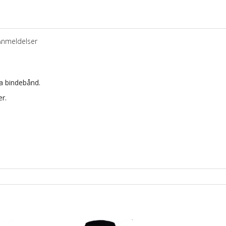
Anmeldelser
ra bindebånd.
r.