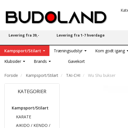
Kat
Levering fra 39,-
Levering fra 1-7 hverdage
Kampsport/Stilart
Træningsudstyr
Kom godt igang
Klubsider
Brands
Gavekort
Forside
Kampsport/Stilart
TAI-CHI
Wu Shu bukser
KATEGORIER
Kampsport/Stilart
KARATE
AIKIDO / KENDO /