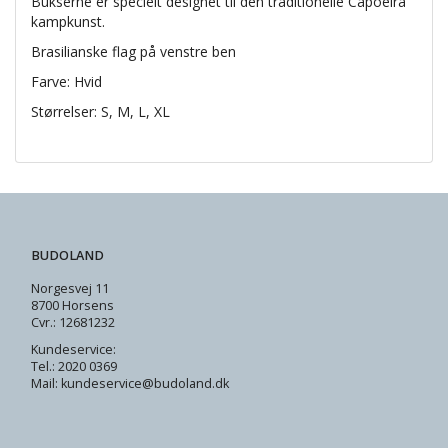
Bukserne er specielt designet til den traditionelle Capoeira
kampkunst.
Brasilianske flag på venstre ben
Farve: Hvid
Størrelser: S, M, L, XL
BUDOLAND
Norgesvej 11
8700 Horsens
Cvr.: 12681232
Kundeservice:
Tel.: 2020 0369
Mail: kundeservice@budoland.dk